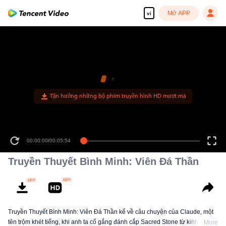
Mở APP
vi
00:00:00
/
00:05:54
Truyền Thuyết Bình Minh: Viên Đá Thần
Truyền Thuyết Bình Minh: Viên Đá Thần kể về câu chuyện của Claude, một
tên trộm khét tiếng, khi anh ta cố gắng đánh cắp Sacred Stone từ kinh đô.
More