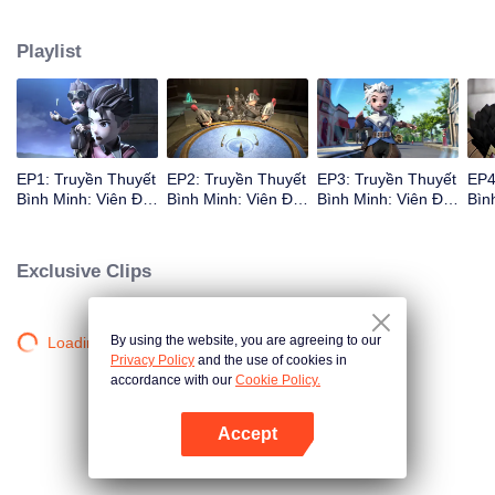
Khi câu chuyện mở ra, người xem được đưa vào một cuộc hành trình hài
hước với một dàn anh hùng mang tính biểu tượng, những người cố gắng
Playlist
ngăn chặn anh ta, đồng thời khám phá động cơ thực sự của Claude là muốn
đánh cắp viên đá.
EP1: Truyền Thuyết
EP2: Truyền Thuyết
EP3: Truyền Thuyết
EP4
Bình Minh: Viên Đá
Bình Minh: Viên Đá
Bình Minh: Viên Đá
Bìn
Thần
Thần
Thần
Thầ
Exclusive Clips
By using the website, you are agreeing to our
Loading…
Privacy Policy
and the use of cookies in
accordance with our
Cookie Policy.
Accept
Mở APP