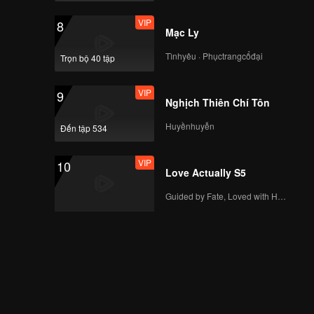
VIP
8
Mạc Ly
Tìnhyêu · Phụctrangcổđại
Trọn bộ 40 tập
VIP
9
Nghịch Thiên Chí Tôn
Huyềnhuyễn
Đến tập 534
VIP
10
Love Actually S5
Guided by Fate, Loved with Heart