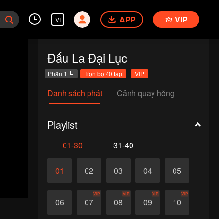
APP
VIP
VI
Đấu La Đại Lục
Phần 1
Trọn bộ 40 tập
VIP
Danh sách phát
Cảnh quay hỏng
Playlist
01-30
31-40
01
02
03
04
05
VIP
VIP
VIP
VIP
06
07
08
09
10