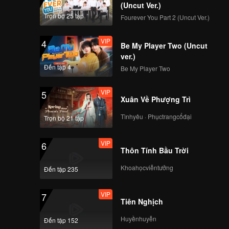
(Uncut Ver.)
Trọn bộ 25 tập
Fourever You Part 2 (Uncut Ver.)
VIP
4
Be My Player Two (Uncut
ver.)
Đến tập 4
Be My Player Two
VIP
5
Xuân Về Phượng Trì
Tìnhyêu · Phụctrangcổđại
Trọn bộ 21 tập
VIP
6
Thôn Tính Bầu Trời
Khoahọcviễntưởng
Đến tập 235
VIP
7
Tiên Nghịch
Huyềnhuyễn
Đến tập 152