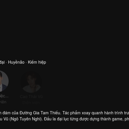
ại · Huyềnảo · Kiếm hiệp
Thần Diệc Nho
Cao Thái Vũ
Lưu Mỹ Đồng
Lưu Nhuận Nam
viên
Diễn viên
Diễn viên
Diễn viên
ình đám của Đường Gia Tam Thiếu. Tác phẩm xoay quanh hành trình tr
u Vũ (Ngô Tuyên Nghi). Đấu la đại lục từng được dựng thành game, p