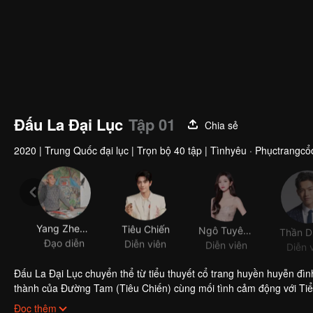
Đấu La Đại Lục
Tập 01
Chia sẻ
2020
|
Trung Quốc đại lục
|
Trọn bộ 40 tập
|
Tìnhyêu · Phụctrangcổđ
Yang Zhenyu
Tiêu Chiến
Ngô Tuyên Nghi
Đạo diễn
Diễn viên
Diễn viên
Diễn 
Đấu La Đại Lục chuyển thể từ tiểu thuyết cổ trang huyền huyễn đ
thành của Đường Tam (Tiêu Chiến) cùng mối tình cảm động với Tiể
hình… và đều đạt thành công lớn.
Đọc thêm