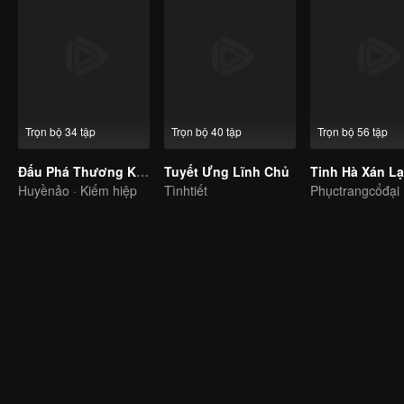
Trọn bộ 34 tập
Trọn bộ 40 tập
Trọn bộ 56 tập
Đấu Phá Thương Khung: Thiếu Niên Trở Về
Tuyết Ưng Lĩnh Chủ
Tinh Hà Xán L
Huyềnảo · Kiếm hiệp
Tìnhtiết