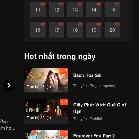
VIP
VIP
VIP
VIP
VIP
11
12
13
14
15
VIP
VIP
VIP
VIP
VIP
16
17
18
19
20
VIP
VIP
VIP
VIP
VIP
21
22
23
24
25
Hot nhất trong ngày
VIP
VIP
VIP
VIP
VIP
26
27
28
29
30
VIP
1
Bách Hoa Sát
Tìnhyêu · Phụctrangcổđại
Trọn bộ 36 tập
VIP
2
Giây Phút Vượt Quá Giới
Hạn
Trọn bộ 33 tập
Tìnhyêu · Tìnhtiết
ưởng
him hoạt
VIP
3
Fourever You Part 2