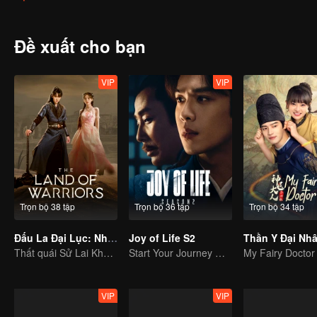
Đề xuất cho bạn
VIP
VIP
Trọn bộ 38 tập
Trọn bộ 36 tập
Trọn bộ 34 tập
Đấu La Đại Lục: Nhiên Hồn Chiến
Joy of Life S2
Thất quái Sử Lai Khắc tái hợp đầy nhiệt huyết
Start Your Journey With Fan Xian Again
My Fairy Doctor
VIP
VIP