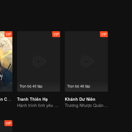
VIP
VIP
VIP
Trọn bộ 40 tập
Trọn bộ 46 tập
Thần Y Đại Nhân Chớ Ghẹo Ta
Tranh Thiên Hạ
Khánh Dư Niên
Hành trình tình yêu có một không hai của Dương Dương, Triệu Lộ Tư
Trương Nhược Quân bước vào miếu đường, giang hồ tuyệt xứ phùng sinh
VIP