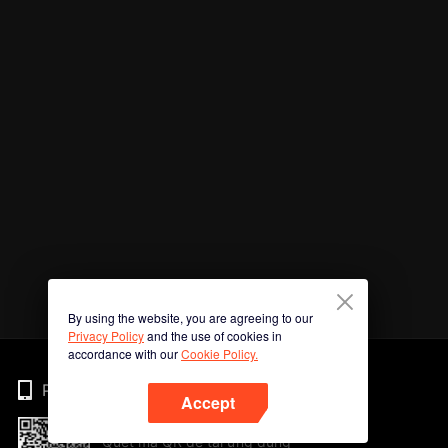
By using the website, you are agreeing to our
Privacy Policy
and the use of cookies in
accordance with our
Cookie Policy.
Phone
Accept
Quét mã QR để tải ứng dụng