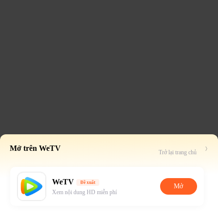
Mở trên WeTV
Trở lại trang chủ
WeTV
Đề xuất
Mở
Xem nội dung HD miễn phí