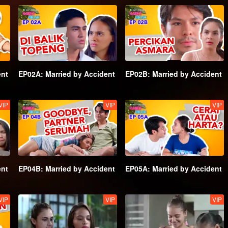
ent
EP02A: Married by Accident
EP02B: Married by Accident
VIP
VIP
VIP
ent
EP04B: Married by Accident
EP05A: Married by Accident
VIP
VIP
VIP