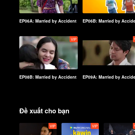
EP06A: Married by Accident
EP06B: Married by Accid
VIP
EP08B: Married by Accident
EP09A: Married by Accid
Đề xuất cho bạn
VIP
VIP