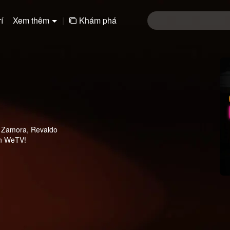
í
Xem thêm
|
Khám phá
fi Zamora, Revaldo
on WeTV!