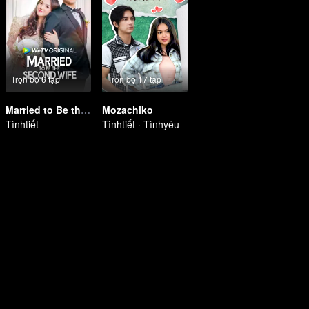
Trọn bộ 6 tập
Trọn bộ 17 tập
Married to Be the Second Wife
Mozachiko
Tìnhtiết
Tìnhtiết · Tìnhyêu