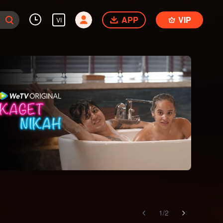
APP
VIP
VI
1
/
2