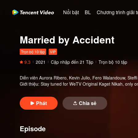
Nổi bật
BL
Chương trình giải tr
Married by Accident
Trọn bộ 10 tập
VIP
9.3
2021
Cập nhập đến
21
Tập
Trọn bộ 10 tập
Diễn viên
Aurora Ribero, Kevin Julio, Fero Walandouw, Stef
Giới thiệu
:
Stay tuned for WeTV Original Kaget Nikah, only 
Phát
Chia sẻ
Episode