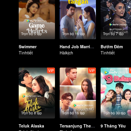
Trọn bộ 5 tập
Trọn bộ 16 tập
Trọn bộ 7 tập
Swimmer
Hand Job Marriage
Bướm Đêm
Tìnhtiết
Hàikịch
Tìnhtiết
VIP
VIP
Trọn bộ 8 tập
Trọn bộ 16 tập
Trọn bộ 30 tập
Teluk Alaska
Tersanjung The Series
9 Tháng Yêu