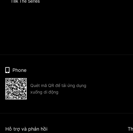
Tilik The Series
Phone
Quét mã QR để tải ứng dụng
xuống di động
Hỗ trợ và phản hồi
Th