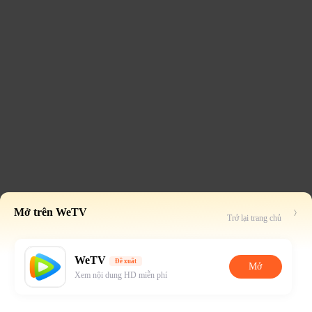
Mở trên WeTV
Trở lại trang chủ
WeTV
Đề xuất
Mở
Xem nội dung HD miễn phí