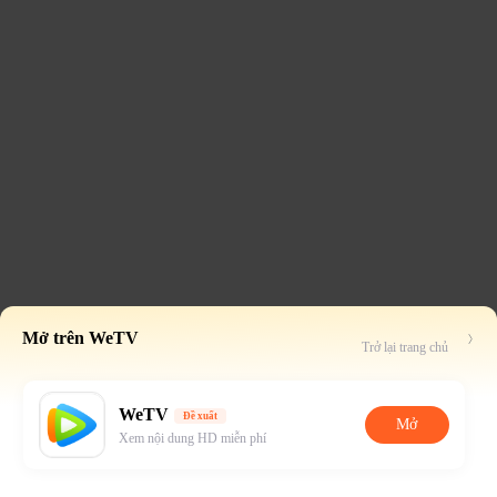
Mở trên WeTV
Trở lại trang chủ
WeTV
Đề xuất
Mở
Xem nội dung HD miễn phí