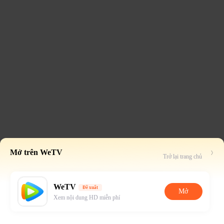
Mở trên WeTV
Trở lại trang chủ
WeTV
Đề xuất
Mở
Xem nội dung HD miễn phí