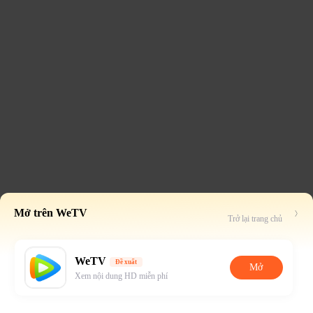
Mở trên WeTV
Trở lại trang chủ
WeTV
Đề xuất
Mở
Xem nội dung HD miễn phí