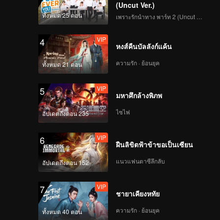
(Uncut Ver.)
ทั้งหมด 25 ตอน
เพราะรักนำทาง พาร์ท 2 (Uncut Ver.)
VIP
4
หงส์คืนบัลลังก์แค้น
ความรัก · ย้อนยุค
ทั้งหมด 21 ตอน
VIP
5
มหาศึกล้างพิภพ
ไซไฟ
อัปเดตถึงตอน 235
VIP
6
ฝืนลิขิตฟ้าข้าขอเป็นเซียน
แนวแฟนตาซีลึกลับ
อัปเดตถึงตอน 152
VIP
7
ชายาเคียงหทัย
ความรัก · ย้อนยุค
ทั้งหมด 40 ตอน