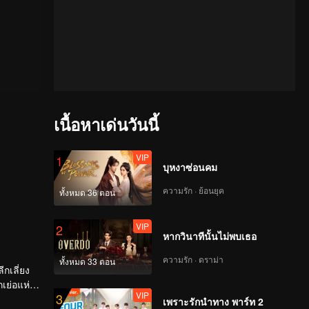
เนื้อหาเด่นวันนี้
VIP
1
บุหงาซ่อนคม
ความรัก · ย้อนยุค
ทั้งหมด 36 ตอน
VIP
2
หากวินาทีนั้นไม่พบเธอ
ความรัก · ดราม่า
ทั้งหมด 33 ตอน
กเลี่ยง
เย่อแห่ง
VIP
3
เพราะรักนำทาง พาร์ท 2