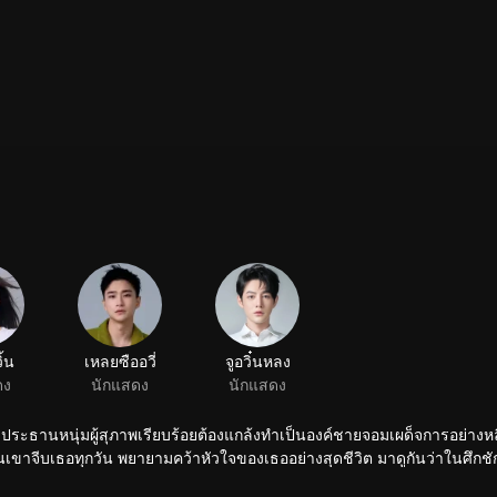
ิ้น
เหลยซืออวี่
จูอวิ๋นหลง
ดง
นักแสดง
นักแสดง
 และประธานหนุ่มผู้สุภาพเรียบร้อยต้องแกล้งทำเป็นองค์ชายจอมเผด็จการอย่างหลี
เขาจีบเธอทุกวัน พยายามคว้าหัวใจของเธออย่างสุดชีวิต มาดูกันว่าในศึกชัก
ายบางอย่างซ่อนอยู่ในเรื่องราวนี้