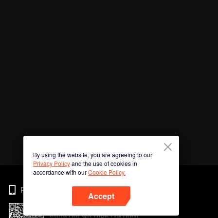
By using the website, you are agreeing to our
Privacy Policy
and the use of cookies in
accordance with our
Cookie Policy.
Phone
Accept
สแกนรหัส QR เพื่อดาวน์โหลด