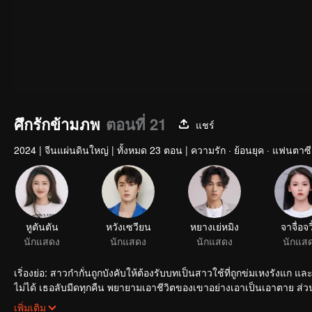
ศึกรักข้ามภพ
ตอนที่ 21
แชร์
2024
|
จีนแผ่นดินใหญ่
|
ทั้งหมด 23 ตอน
|
ความรัก · ย้อนยุค · แฟนตาซี
หูตันตัน
หวังเซวียน
หยางเย่หมิง
จาจื่อจว
นักแสดง
นักแสดง
นักแสดง
นักแส
เริ่องย่อ: สาวก๋ากั่นถูกบังคับให้ต้องรับบทเป็นสาวใช้ที่ถูกข่มเหงรังแก
ไม่ได้ เธอลับมีดทุกคืน พยายามเอาชีวิตของเขาอย่างเอาเป็นเอาตาย ส่วน
ชีวิตครั้งนี้ใครจะเป็นผู้ชนะ ระหว่างที่เขาและเธอสู้รบกันก็พบว่ามีแผนร้
เพิ่มเติม