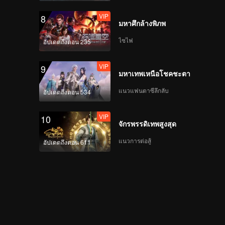
VIP
8
มหาศึกล้างพิภพ
VIP
EP05A: ปิ๊งรักคุณพี่เย็น
ชา
ไซไฟ
อัปเดตถึงตอน 235
VIP
9
มหาเทพเหนือโชคชะตา
VIP
EP05B: ปิ๊งรักคุณพี่เย็น
ชา
แนวแฟนตาซีลึกลับ
อัปเดตถึงตอน 534
VIP
10
จักรพรรดิเทพสูงสุด
VIP
EP05C: ปิ๊งรักคุณพี่เย็น
ชา
แนวการต่อสู้
อัปเดตถึงตอน 611
VIP
EP05D: ปิ๊งรักคุณพี่เย็น
ชา
VIP