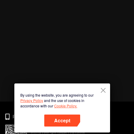
By using the website, you are agreeing to our
Privacy Policy
and the use of cookies in
accordance with our
Cookie Policy.
Phone
Accept
สแกนรหัส QR เพื่อดาวน์โหลด