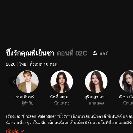
ปิ๊งรักคุณพี่เย็นชา
ตอนที่ 02C
แชร์
2026
|
ไทย
|
ทั้งหมด 10 ตอน
ธนะมินทร์ วงษ์สกุลพัช
นัทตี้ ณฐมน จันทราวิภาต
ภูริชญา สาระนาค
ผู้กำกับ
นักแสดง
นักแสดง
นักแ
เรื่องย่อ: "Frozen Valentine" “ปิ๊งรัก” เด็กมหาลัยหน้าตาดี ที่เป็นที่ชื่นช
น้อยคนที่จะรู้ว่าในอดีต เด็กคนนี้เคยเป็นเด็กเนิร์ดแว่นโตที่ขี้อายและมีรั
แรกของตัวเองอีกครั้ง “พี่ชาร์มคนเย็นชา“
เพิ่มเติม