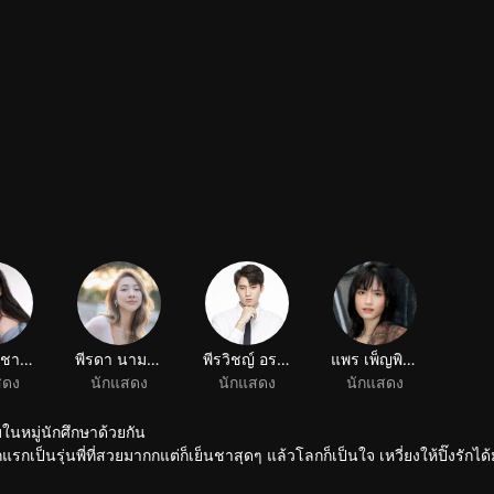
ณิชา ณิชาพัชร์ สุจิภิญโญ
พีรดา นามวงค์
พีรวิชญ์ อรรถชิตสถาพร
แพร เพ็ญพิชชา ทวีกิจเกษม
สดง
นักแสดง
นักแสดง
นักแสดง
อบในหมู่นักศึกษาด้วยกัน
กแรกเป็นรุ่นพี่ที่สวยมากกแต่ก็เย็นชาสุดๆ แล้วโลกก็เป็นใจ เหวี่ยงให้ปิ๊งรักได