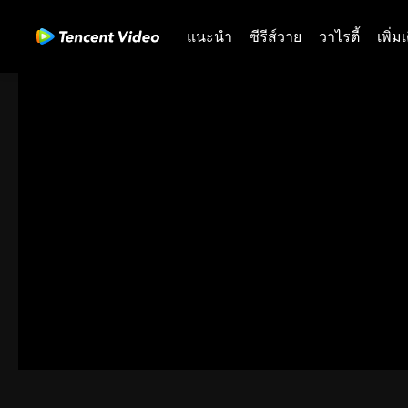
แนะนำ
ซีรีส์วาย
วาไรตี้
เพิ่ม