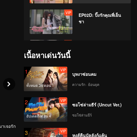
VIP
EP02D: ปิ๊งรักคุณพี่เย็น
ชา
VIP
EP03A: ปิ๊งรักคุณพี่เย็น
ชา
เนื้อหาเด่นวันนี้
VIP
1
บุหงาซ่อนคม
VIP
EP03B: ปิ๊งรักคุณพี่เย็น
ชา
ความรัก · ย้อนยุค
ทั้งหมด 36 ตอน
VIP
2
ซอโซ่ล่ามธีร์ (Uncut Ver.)
VIP
EP03C: ปิ๊งรักคุณพี่เย็น
ชา
ซอโซ่ล่ามธีร์
อัปเดตถึงตอน 4
้มาเจอรัก
VIP
3
หงส์คืนบัลลังก์แค้น
VIP