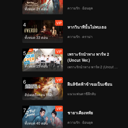
EP03D: ปิ๊งรักคุณพี่เย็น
ชา
ความรัก · ย้อนยุค
ทั้งหมด 21 ตอน
VIP
4
หากวินาทีนั้นไม่พบเธอ
VIP
EP04A: ปิ๊งรักคุณพี่เย็น
ชา
ความรัก · ดราม่า
ทั้งหมด 33 ตอน
VIP
5
เพราะรักนำทาง พาร์ท 2
VIP
EP04B: ปิ๊งรักคุณพี่เย็น
(Uncut Ver.)
ชา
ทั้งหมด 25 ตอน
เพราะรักนำทาง พาร์ท 2 (Uncut Ver.)
VIP
6
ฝืนลิขิตฟ้าข้าขอเป็นเซียน
VIP
EP04C: ปิ๊งรักคุณพี่เย็น
ชา
แนวแฟนตาซีลึกลับ
อัปเดตถึงตอน 152
VIP
7
ชายาเคียงหทัย
VIP
EP04D: ปิ๊งรักคุณพี่เย็น
ชา
ความรัก · ย้อนยุค
ทั้งหมด 40 ตอน