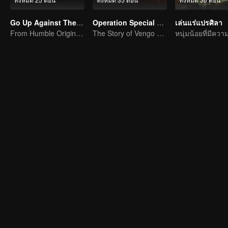
Go Up Against The Immortal
Operation Special Warfare
เล่นแร่แปรศิลา
From Humble Origins to Immortal Slayer: A Journey of Unyielding Vengeance
The Story of Vengo and Hu Bingqing in the Army