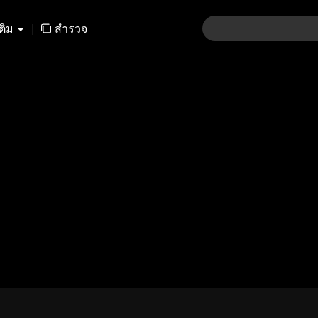
เติม
|
สำรวจ
91-120
121-150
151-180
181-210
211-24