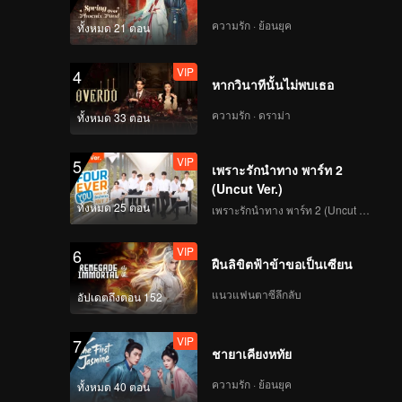
VIP
VIP
ความรัก · ย้อนยุค
ทั้งหมด 21 ตอน
289
290
VIP
4
VIP
VIP
หากวินาทีนั้นไม่พบเธอ
291
292
ความรัก · ดราม่า
ทั้งหมด 33 ตอน
VIP
VIP
293
294
VIP
5
เพราะรักนำทาง พาร์ท 2
(Uncut Ver.)
VIP
VIP
295
296
ทั้งหมด 25 ตอน
เพราะรักนำทาง พาร์ท 2 (Uncut Ver.)
VIP
6
VIP
VIP
ฝืนลิขิตฟ้าข้าขอเป็นเซียน
297
298
แนวแฟนตาซีลึกลับ
อัปเดตถึงตอน 152
VIP
VIP
299
300
VIP
7
ชายาเคียงหทัย
ความรัก · ย้อนยุค
ทั้งหมด 40 ตอน