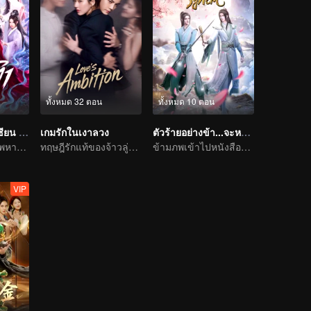
ทั้งหมด 32 ตอน
ทั้งหมด 10 ตอน
ฝืนชะตาท้าเป็นเซียน (พากย์ไทย)
เกมรักในเงาลวง
ตัวร้ายอย่างข้า...จะหนีเอาตัวรอดยังไงดี
พลิกฟ้าขึ้นเป็นเทพหาใช่เรื่องพิสดารไม่
ทฤษฎีรักแท้ของจ้าวลู่ซือและเฉินเหว่ยถิง
ข้ามภพเข้าไปหนังสือและเป็นนาง(นาย)ร้ายและโหดร้ายทารุณต่อพระเอก
VIP