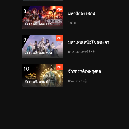
VIP
8
มหาศึกล้างพิภพ
ไซไฟ
อัปเดตถึงตอน 235
VIP
9
มหาเทพเหนือโชคชะตา
แนวแฟนตาซีลึกลับ
อัปเดตถึงตอน 534
VIP
10
จักรพรรดิเทพสูงสุด
แนวการต่อสู้
อัปเดตถึงตอน 611