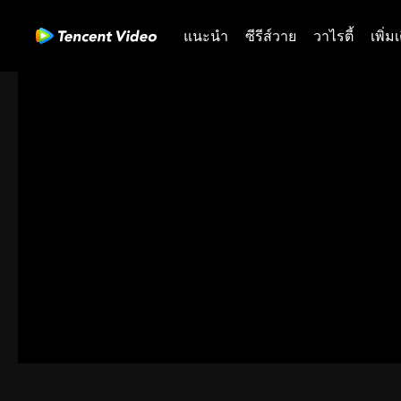
แนะนำ
ซีรีส์วาย
วาไรตี้
เพิ่ม
01-30
31-60
61-90