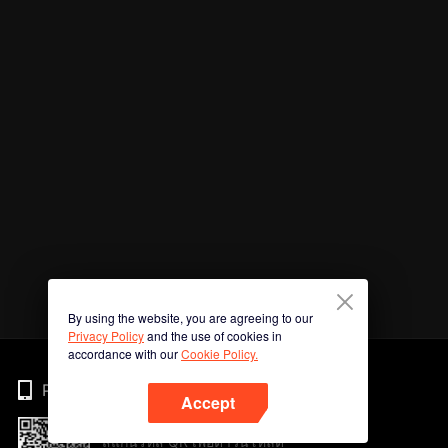
By using the website, you are agreeing to our
Privacy Policy
and the use of cookies in
accordance with our
Cookie Policy.
Phone
Accept
สแกนรหัส QR เพื่อดาวน์โหลด