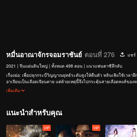
หมื่นอาณาจักรจอมราชันย์
ตอนที่ 276
แชร์
2021
|
จีนแผ่นดินใหญ่
|
ทั้งหมด 498 ตอน
|
แนวแฟนตาซีลึกลับ
เรื่องย่อ: เพื่อปลุกกระบี่วิญญาณยุทธ์ระดับสูงให้ตื่นตัว หลินเฟิงใช้เวลา
อาเจียนเป็นเลือดเจียนตาย แต่ด้วยเหตุนี้จึงไปกระตุ้นสายเลือดหงส์ของ
คนในตระกูลหลินกีดกัน แต่โชคดีที่มีน้องสาวและท่านปู่อยู่เคียงข้างและม
หลินเฟิงข้ามภยันตรายมากมาย เติบโตจนกลายเป็นผู้แกร่งที่ผู้คนนับถือและ
เพิ่มเติม
แนะนำสำหรับคุณ
VIP
VIP