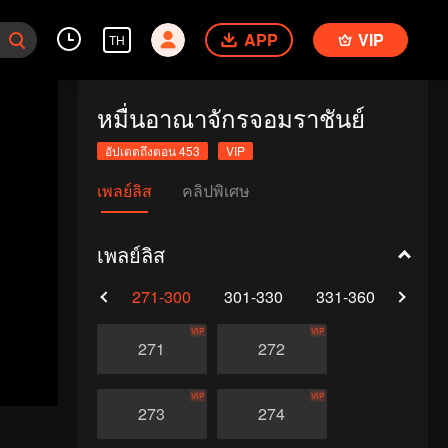
APP
VIP
TH
หมื่นอาณาจักรจอมราชันย์
อัปเดตถึงตอน 453
VIP
เพลย์ลิส
คลิปพิเศษ
เพลย์ลิส
0
241-270
271-300
301-330
331-360
361-
VIP
VIP
271
272
VIP
VIP
273
274