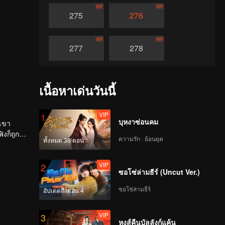
VIP
VIP
275
276
VIP
VIP
277
278
VIP
VIP
279
280
เนื้อหาเด่นวันนี้
VIP
VIP
281
282
VIP
1
บุหงาซ่อนคม
้เขา
งก็ถูก
ความรัก · ย้อนยุค
VIP
VIP
ทั้งหมด 36 ตอน
283
284
VIP
2
ซอโซ่ล่ามธีร์ (Uncut Ver.)
VIP
VIP
285
286
ซอโซ่ล่ามธีร์
อัปเดตถึงตอน 4
VIP
VIP
287
288
VIP
3
หงส์คืนบัลลังก์แค้น