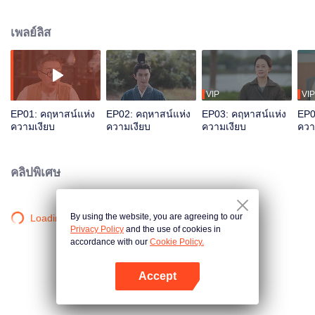
ทางแห่งกาลเวลาที่ตามหาของโบราณ ในกระบวนการนี้ พวกเขาได้รับมิตรภาพ
ข้ามมิติ สุดท้ายสุดท้ายต่างคนต่างเผชิญหน้ากับชีวิตอย่างเต็มไปด้วยการมองโลก
เพลย์ลิส
ในแง่ดี
VIP
VIP
EP01: คฤหาสน์แห่ง
EP02: คฤหาสน์แห่ง
EP03: คฤหาสน์แห่ง
EP0
ความเงียบ
ความเงียบ
ความเงียบ
ควา
คลิปพิเศษ
By using the website, you are agreeing to our
Loading…
Privacy Policy
and the use of cookies in
accordance with our
Cookie Policy.
Accept
เปิด APP