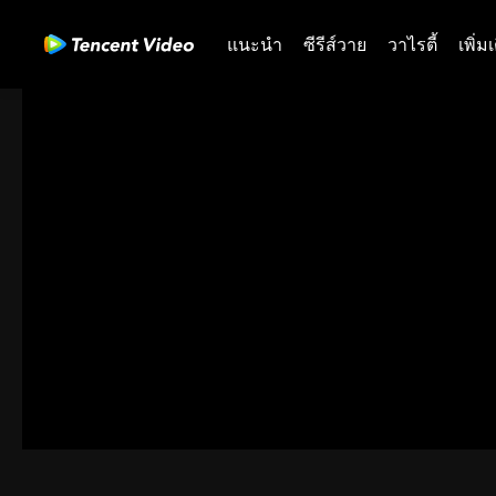
แนะนำ
ซีรีส์วาย
วาไรตี้
เพิ่ม