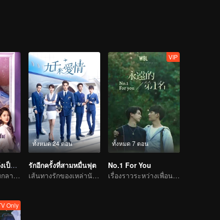
อกันไปเรื่อยๆ ตามแบบที่ต่างกัน ขณะที่สองเพื่อนร่วมห้อง โหยวฉีและ หยางเหมิ่
ขาทั้ง4คนจะสวยงามและน่าประทับใจขนาดไหน โปรดติดตาม...
VIP
ทั้งหมด 24 ตอน
ทั้งหมด 7 ตอน
รักอีกครั้งหัวใจก็ยังเป็นเธอ
รักอีกครั้งที่สามหมื่นฟุต
No.1 For You
ยาจกน้อยพลิกเกมกลายเป็นประธานจอมเผด็จการไล่จีบรักแรก
เส้นทางรักของเหล่านักบินหนุ่ม
เรื่องราวระหว่างเพื่อนสมัยเด็ก
V Only