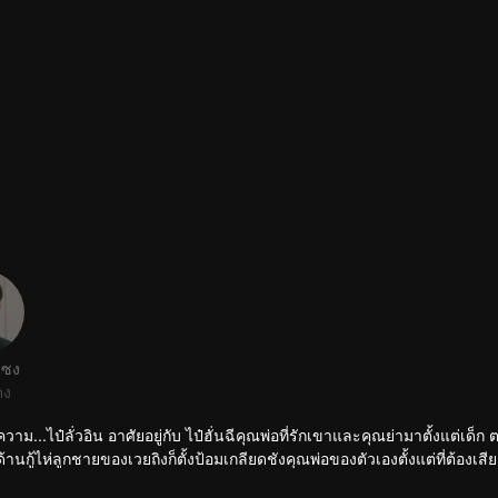
งซง
ดง
ม...ไป๋ลั่วอิน อาศัยอยู่กับ ไป๋ฮั่นฉีคุณพ่อที่รักเขาและคุณย่ามาตั้งแต่เด็ก
นกู้ไห่ลูกชายของเวยถิงก็ตั้งป้อมเกลียดชังคุณพ่อของตัวเองตั้งแต่ที่ต้องเสี
อยจะสบอารมณ์มาพบกันในโรงเรียนมัธยมปลายของกรุงปักกิ่ง โดยตอนแรกต่างก