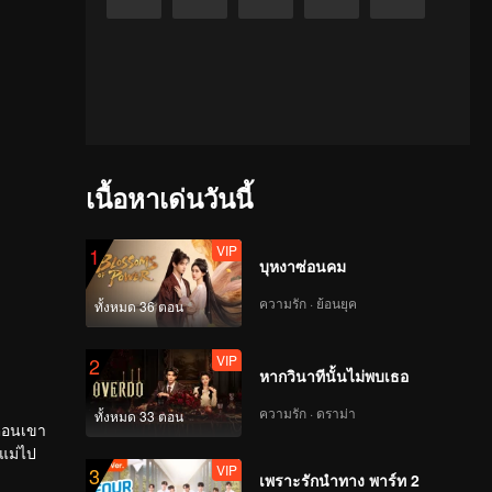
เนื้อหาเด่นวันนี้
VIP
1
บุหงาซ่อนคม
ความรัก · ย้อนยุค
ทั้งหมด 36 ตอน
VIP
2
หากวินาทีนั้นไม่พบเธอ
ความรัก · ดราม่า
ทั้งหมด 33 ตอน
 ตอนเขา
ยแม่ไป
VIP
3
็ไม่รู้
เพราะรักนำทาง พาร์ท 2