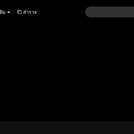
เติม
|
สำรวจ