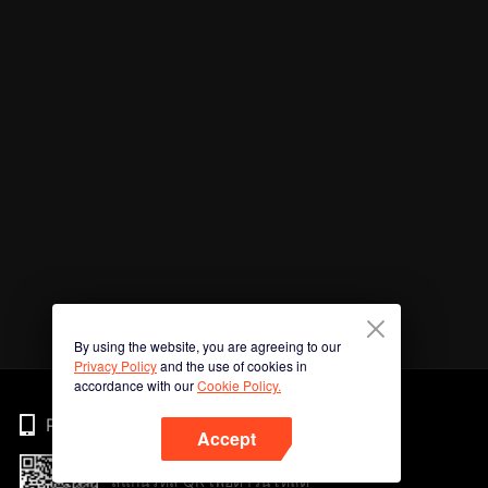
By using the website, you are agreeing to our
Privacy Policy
and the use of cookies in
accordance with our
Cookie Policy.
Phone
Accept
สแกนรหัส QR เพื่อดาวน์โหลด