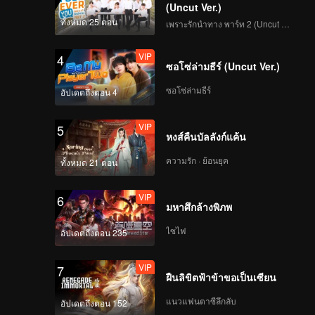
งก็มีส่วน
(Uncut Ver.)
ทั้งหมด 25 ตอน
เพราะรักนำทาง พาร์ท 2 (Uncut Ver.)
VIP
4
ซอโซ่ล่ามธีร์ (Uncut Ver.)
ซอโซ่ล่ามธีร์
อัปเดตถึงตอน 4
VIP
5
หงส์คืนบัลลังก์แค้น
ความรัก · ย้อนยุค
ทั้งหมด 21 ตอน
VIP
6
มหาศึกล้างพิภพ
ไซไฟ
อัปเดตถึงตอน 235
VIP
7
ฝืนลิขิตฟ้าข้าขอเป็นเซียน
แนวแฟนตาซีลึกลับ
อัปเดตถึงตอน 152