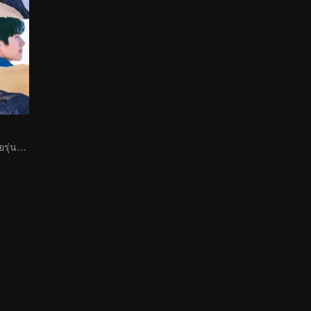
การผจญภัยของวัยรุ่นเริ่มต้นแล้ว