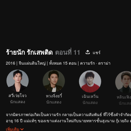
ร้ายนัก รักเสพติด
ตอนที่ 11
แชร์
2016
|
จีนแผ่นดินใหญ่
|
ทั้งหมด 15 ตอน
|
ความรัก · ดราม่า
สวี่เว่ยโจว
หวงจิ่งยวี๋
เฉินเหวิ่น
หลินเฟิ
นักแสดง
นักแสดง
นักแสดง
นักแส
จากมิตรภาพก่อเกิดเป็นความรัก กลายเป็นความสัมพันธ์ ที่ไร้ซึ่งคำจำกัดควา
อายุ 16 ปี แม่แท้ๆ ของเขาแต่งงานใหม่กับนายทหารชั้นสูงนาม กู้เวยถิง ด้า
และแล้วโชคชะตาก็นำสองพี่น้องบุญธรรมที่ต่างก็มีนิสัยใจคอและไม่ค่
เพิ่มเติม