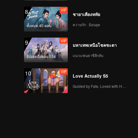
VIP
8
ชายาเคียงหทัย
ความรัก · ย้อนยุค
ทั้งหมด 40 ตอน
VIP
9
มหาเทพเหนือโชคชะตา
แนวแฟนตาซีลึกลับ
อัปเดตถึงตอน 534
VIP
10
Love Actually S5
Guided by Fate, Loved with Heart