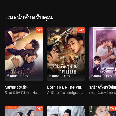
ว่าอีกฝ่ายเป็นใครมาก่อน เวลาผ่านไป ทั้งคู่ก็เริ่มพัฒนาความรู้สึกที่มีต่
ช่วยให้ความสัมพันธ์ของทั้งคู่ก่อร่างสร้างตัวด้วย มิตรภาพของพวกเ
แนะนำสำหรับคุณ
VIP
VIP
ทั้งหมด 24 ตอน
ทั้งหมด 24 ตอน
ทั้งหมด 24 ตอน
ปมรักแรงแค้น
Born To Be The Villain
รีเมคมินิซีรีส์จาก Home Temptation
A Simp Transmigrates, The Beauties Make the First Move
VIP
WeT