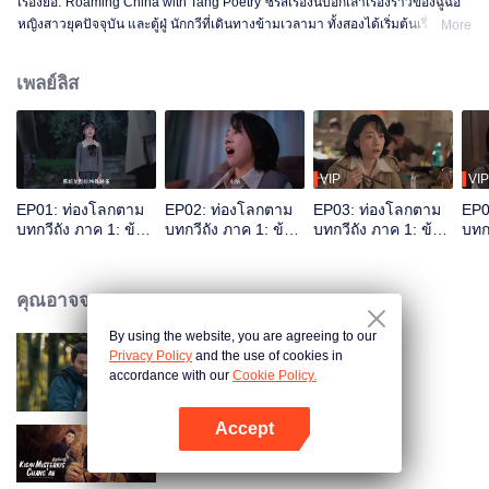
เรื่องย่อ:"Roaming China with Tang Poetry"ซีรีส์เรื่องนี้บอกเล่าเรื่องราวของฉู่ฉือ
หญิงสาวยุคปัจจุบัน และตู้ฝู่ นักกวีที่เดินทางข้ามเวลามา ทั้งสองได้เริ่มต้นเรื่องราว
More
การเดินทางราวกับความฝัน ทั้งสองกลายเป็นคู่หูกันหลังจากที่พลัดตกลงไปในน้ำ
โดยไม่ได้ตั้งใจ ฉู่ฉือต้องรอให้ตู้ฝู่กลับไปสู่ยุคโบราณก่อนเธอถึงจะได้รับอิสรภาพคืน
เพลย์ลิส
มา
VIP
VIP
EP01: ท่องโลกตาม
EP02: ท่องโลกตาม
EP03: ท่องโลกตาม
EP0
บทกวีถัง ภาค 1: ข้า
บทกวีถัง ภาค 1: ข้า
บทกวีถัง ภาค 1: ข้า
บทกว
และเพื่อนร่วมทาง
และเพื่อนร่วมทาง
และเพื่อนร่วมทาง
และ
ปรมาจารย์กวี
ปรมาจารย์กวี
ปรมาจารย์กวี
ปรม
คุณอาจจะชอบ
By using the website, you are agreeing to our
Privacy Policy
and the use of cookies in
จอมยุทธ์หยุดโลกา
accordance with our
Cookie Policy.
Accept
เปิด APP
แฟ้มคดีลับฉางอัน