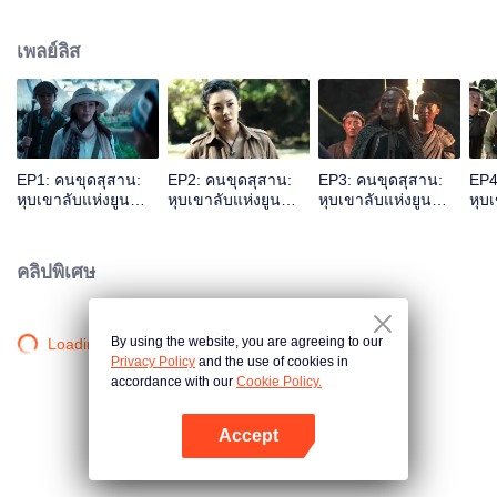
คลำทองตรวจยศ หูปาอี หวังข่ายเสวียน เชอร์รี่หยางและคนอื่น ๆได้ เข้าไปในสถาน
ที่อันตราย เริ่มต้นการสำรวจสุสานโบราณ
เพลย์ลิส
EP1: คนขุดสุสาน:
EP2: คนขุดสุสาน:
EP3: คนขุดสุสาน:
EP4
หุบเขาลับแห่งยูน
หุบเขาลับแห่งยูน
หุบเขาลับแห่งยูน
หุบ
นาน
นาน
นาน
นา
คลิปพิเศษ
By using the website, you are agreeing to our
Loading…
Privacy Policy
and the use of cookies in
accordance with our
Cookie Policy.
Accept
เปิด APP