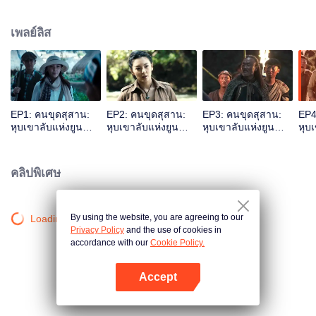
คลำทองตรวจยศ หูปาอี หวังข่ายเสวียน เชอร์รี่หยางและคนอื่น ๆได้ เข้าไปในสถาน
ที่อันตราย เริ่มต้นการสำรวจสุสานโบราณ
เพลย์ลิส
EP1: คนขุดสุสาน:
EP2: คนขุดสุสาน:
EP3: คนขุดสุสาน:
EP4
หุบเขาลับแห่งยูน
หุบเขาลับแห่งยูน
หุบเขาลับแห่งยูน
หุบ
นาน
นาน
นาน
นา
คลิปพิเศษ
By using the website, you are agreeing to our
Loading…
Privacy Policy
and the use of cookies in
accordance with our
Cookie Policy.
Accept
เปิด APP