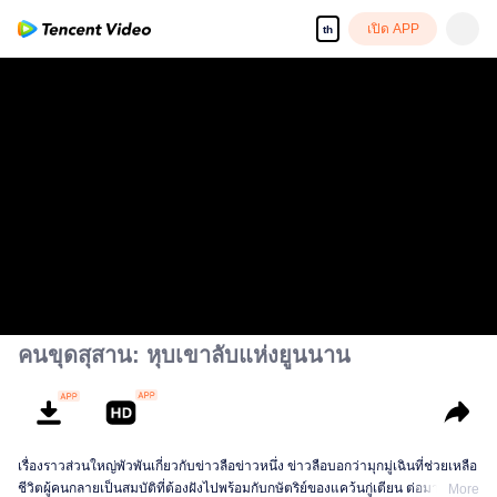
เปิด APP
th
คนขุดสุสาน: หุบเขาลับแห่งยูนนาน
เรื่องราวส่วนใหญ่พัวพันเกี่ยวกับข่าวลือข่าวหนึ่ง ข่าวลือบอกว่ามุกมู่เฉินที่ช่วยเหลือ
ชีวิตผู้คนกลายเป็นสมบัติที่ต้องฝังไปพร้อมกับกษัตริย์ของแคว้นกู่เตียน ต่อมาโมจิน
More