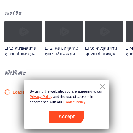
คลำทองตรวจยศ หูปาอี หวังข่ายเสวียน เชอร์รี่หยางและคนอื่น ๆได้ เข้าไปในสถาน
ที่อันตราย เริ่มต้นการสำรวจสุสานโบราณ
เพลย์ลิส
EP1: คนขุดสุสาน:
EP2: คนขุดสุสาน:
EP3: คนขุดสุสาน:
EP4
หุบเขาลับแห่งยูน
หุบเขาลับแห่งยูน
หุบเขาลับแห่งยูน
หุบ
นาน
นาน
นาน
นา
คลิปพิเศษ
By using the website, you are agreeing to our
Loading…
Privacy Policy
and the use of cookies in
accordance with our
Cookie Policy.
Accept
เปิด APP