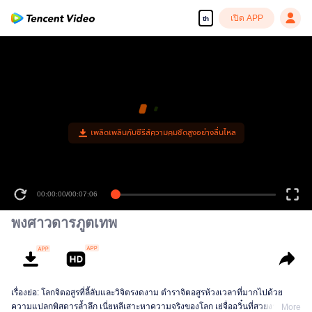
เปิด APP
th
พงศาวดารภูตเทพ
เรื่องย่อ: โลกจิตอสูรที่ลี้ลับและวิจิตรงดงาม ตำราจิตอสูรห้วงเวลาที่มากไปด้วย
ความแปลกพิสดารล้ำลึก เนี่ยหลีเสาะหาความจริงของโลก เย่จื่ออวิ๋นที่สวยงามอ่อน
More