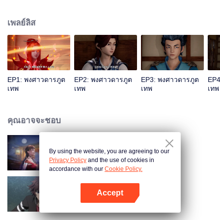
โยน เซียวหนิงเอ๋อร์ที่แสนดื้อรั้นและอวดดี เขาควรจะเลือกอย่างไรหากต้องตกเป็นที่
หมายปองของเทพธิดาทั้งสองคนนี้ ยังมีบรรดาเหล่าสหายรักที่ร่วมฟันฝ่าความทุกข์
เพลย์ลิส
ยาก ฝึกฝนวรยุทธ์ที่ล้ำเลิศที่สุด พลังแห่งจิตอสูรที่แข็งแกร่งที่สุด ก้าวเข้าสู่ระดับ
สูงสุดแห่งวิถียุทธ์ ข้าเนี่ยหลี จะต้องกลายเป็นผู้ฝึกจิตอสูรที่ยิ่งใหญ่ที่สุดให้จงได้!
EP1: พงศาวดารภูต
EP2: พงศาวดารภูต
EP3: พงศาวดารภูต
EP4
เทพ
เทพ
เทพ
เทพ
คุณอาจจะชอบ
By using the website, you are agreeing to our
Chang'An Magical Street
Privacy Policy
and the use of cookies in
accordance with our
Cookie Policy.
Accept
เซียนจอมเวทเต็มพิกัด ซีซัน1
เปิด APP