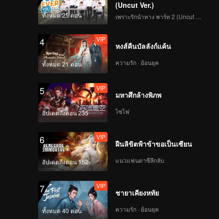
(Uncut Ver.)
ทั้งหมด 25 ตอน
เพราะรักนำทาง พาร์ท 2 (Uncut Ver.)
VIP
4
หงส์คืนบัลลังก์แค้น
ความรัก · ย้อนยุค
ทั้งหมด 21 ตอน
VIP
5
มหาศึกล้างพิภพ
ไซไฟ
อัปเดตถึงตอน 235
VIP
6
ฝืนลิขิตฟ้าข้าขอเป็นเซียน
แนวแฟนตาซีลึกลับ
อัปเดตถึงตอน 152
VIP
7
ชายาเคียงหทัย
ความรัก · ย้อนยุค
ทั้งหมด 40 ตอน