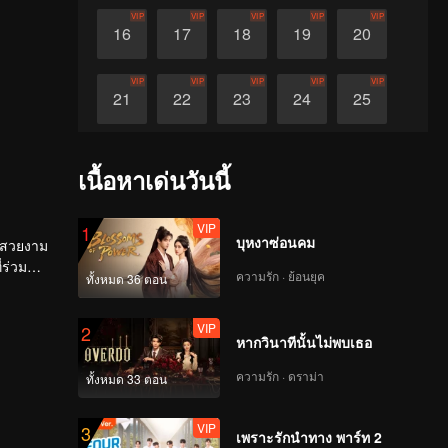
VIP
VIP
VIP
VIP
VIP
16
17
18
19
20
VIP
VIP
VIP
VIP
VIP
21
22
23
24
25
VIP
VIP
VIP
VIP
VIP
26
27
28
29
30
เนื้อหาเด่นวันนี้
VIP
1
บุหงาซ่อนคม
ี่สวยงาม
่ร่วม
ความรัก · ย้อนยุค
ทั้งหมด 36 ตอน
รที่ยิ่ง
VIP
2
หากวินาทีนั้นไม่พบเธอ
ความรัก · ดราม่า
ทั้งหมด 33 ตอน
VIP
3
เพราะรักนำทาง พาร์ท 2