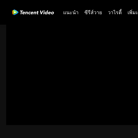
แนะนำ
ซีรีส์วาย
วาไรตี้
เพิ่ม