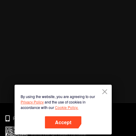
By using the website, you are agreeing to our
Privacy Policy
and the use of cookies in
accordance with our
Cookie Policy.
Phone
Accept
สแกนรหัส QR เพื่อดาวน์โหลด