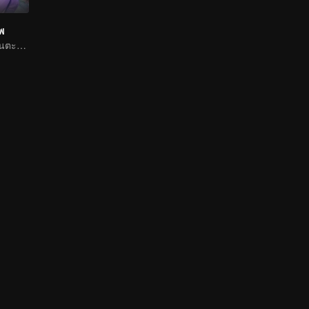
าพ
หนุ่มน้อยเลือดร้อนตะลุยโลกธุลีแดง