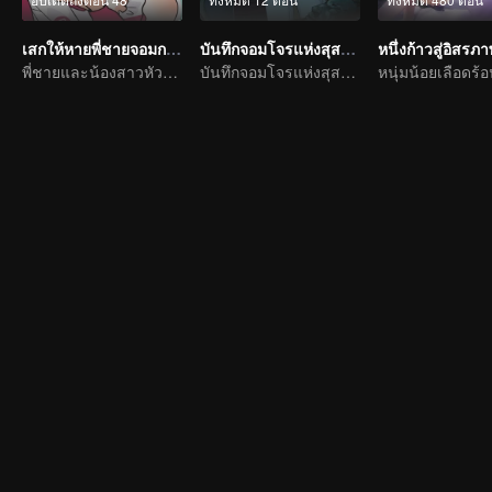
เสกให้หายพี่ชายจอมกวน
บันทึกจอมโจรแห่งสุสาน ตอนต้นไม้เทพเจ้า
หนึ่งก้าวสู่อิสรภ
พี่ชายและน้องสาวหัวเราะท้องแข็งทุกวัน
บันทึกจอมโจรแห่งสุสานในเวอร์ชันการ์ตูน