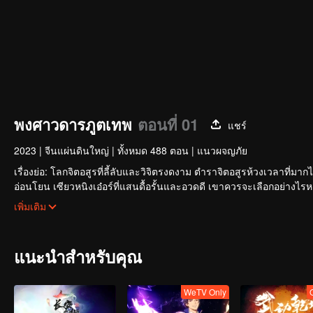
พงศาวดารภูตเทพ
ตอนที่ 01
แชร์
2023
|
จีนแผ่นดินใหญ่
|
ทั้งหมด 488 ตอน
|
แนวผจญภัย
เรื่องย่อ: โลกจิตอสูรที่ลี้ลับและวิจิตรงดงาม ตำราจิตอสูรห้วงเวลาที่ม
อ่อนโยน เซียวหนิงเอ๋อร์ที่แสนดื้อรั้นและอวดดี เขาควรจะเลือกอย่างไร
ฟันฝ่าความทุกข์ยาก ฝึกฝนวรยุทธ์ที่ล้ำเลิศที่สุด พลังแห่งจิตอสูรที่แข็งแกร่งท
เพิ่มเติม
ใหญ่ที่สุดให้จงได้!
แนะนำสำหรับคุณ
WeTV Only