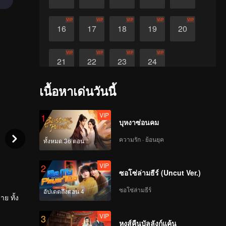
VIP
VIP
VIP
VIP
VIP
16
17
18
19
20
VIP
VIP
VIP
VIP
21
22
23
24
เนื้อหาเด่นวันนี้
VIP
1
บุหงาซ่อนคม
ความรัก · ย้อนยุค
ทั้งหมด 36 ตอน
VIP
2
ซอโซ่ล่ามธีร์ (Uncut Ver.)
ซอโซ่ล่ามธีร์
อัปเดตถึงตอน 4
ย ทั้ง
VIP
3
หงส์คืนบัลลังก์แค้น