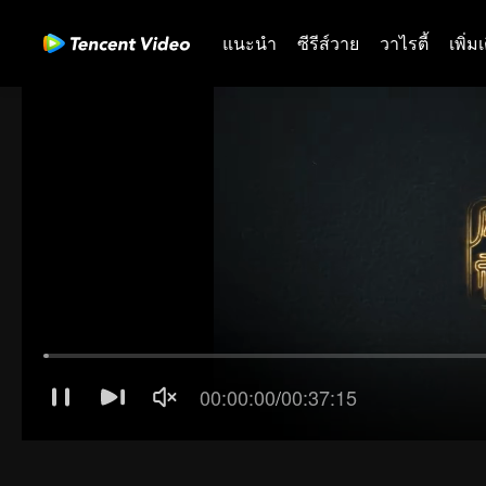
แนะนำ
ซีรีส์วาย
วาไรตี้
เพิ่ม