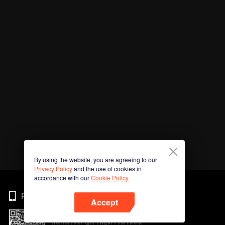
By using the website, you are agreeing to our
Privacy Policy
and the use of cookies in
accordance with our
Cookie Policy.
Phone
Accept
สแกนรหัส QR เพื่อดาวน์โหลด