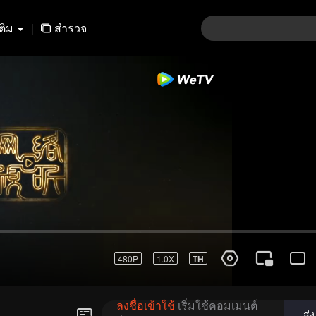
เติม
|
สำรวจ