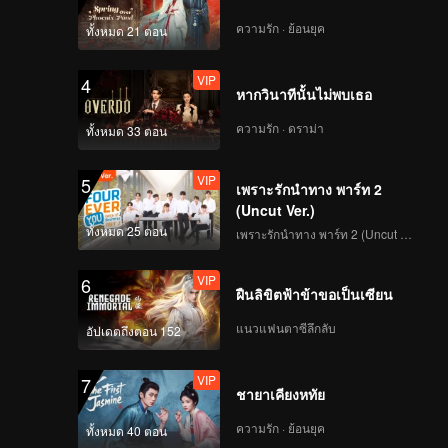
ความรัก · ย้อนยุค
ทั้งหมด 21 ตอน
VIP
4
หากวินาทีนั้นไม่พบเธอ
ความรัก · ดราม่า
ทั้งหมด 33 ตอน
VIP
5
เพราะรักนำทาง พาร์ท 2
(Uncut Ver.)
ทั้งหมด 25 ตอน
เพราะรักนำทาง พาร์ท 2 (Uncut Ver.)
VIP
6
ฝืนลิขิตฟ้าข้าขอเป็นเซียน
แนวแฟนตาซีลึกลับ
อัปเดตถึงตอน 152
VIP
7
ชายาเคียงหทัย
ความรัก · ย้อนยุค
ทั้งหมด 40 ตอน