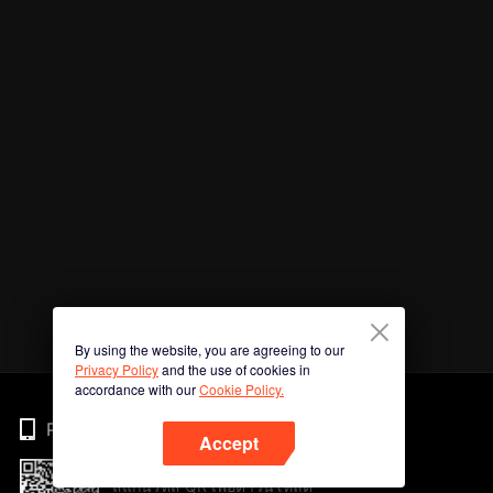
By using the website, you are agreeing to our
Privacy Policy
and the use of cookies in
accordance with our
Cookie Policy.
Phone
Accept
สแกนรหัส QR เพื่อดาวน์โหลด