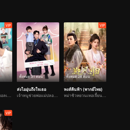
VIP
VIP
ทั้งหมด 31 ตอน
ทั้งหมด 28 ตอน
ส่งไออุ่นถึงใจเธอ
หงส์คืนฟ้า (พากย์ไทย)
อัจฉริยะบาสเก็ตบอลเกิดอุบัติเหตุเพศเปลี่ยนตามหารักแท้
เจ้าหนูช่วยพ่อแม่ปลอม ๆ แกล้งหลอกแต่รักจริง
หม่าชิวหยวนเหอเจี้ยนฉีพลิกชีวิตเกิดใหม่อีกครั้ง
VIP