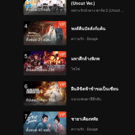
(Uncut Ver.)
ทั้งหมด 25 ตอน
เพราะรักนำทาง พาร์ท 2 (Uncut Ver.)
VIP
4
หงส์คืนบัลลังก์แค้น
ความรัก · ย้อนยุค
ทั้งหมด 21 ตอน
VIP
5
มหาศึกล้างพิภพ
ไซไฟ
อัปเดตถึงตอน 235
VIP
6
ฝืนลิขิตฟ้าข้าขอเป็นเซียน
แนวแฟนตาซีลึกลับ
อัปเดตถึงตอน 152
VIP
7
ชายาเคียงหทัย
ความรัก · ย้อนยุค
ทั้งหมด 40 ตอน