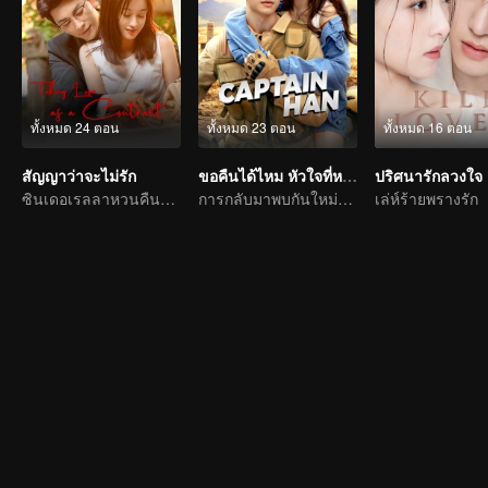
ทั้งหมด 24 ตอน
ทั้งหมด 23 ตอน
ทั้งหมด 16 ตอน
สัญญาว่าจะไม่รัก
ขอคืนได้ไหม หัวใจที่หายไป
ปริศนารักลวงใจ
ซินเดอเรลลาหวนคืนสู่ตระกูลไฮโซพบกับท่านประธานเผด็จการเจ้าแผนการ
การกลับมาพบกันใหม่ด้วยโชคชะตา รักในป่าฝน
เล่ห์ร้ายพรางรัก