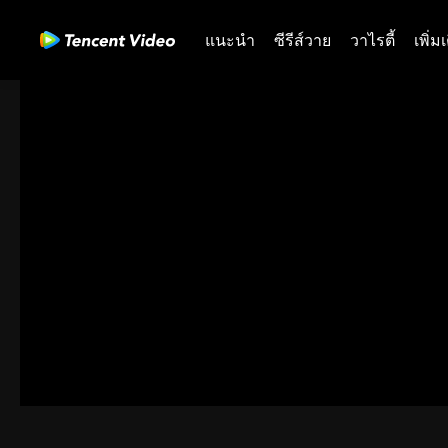
แนะนำ
ซีรีส์วาย
วาไรตี้
เพิ่ม