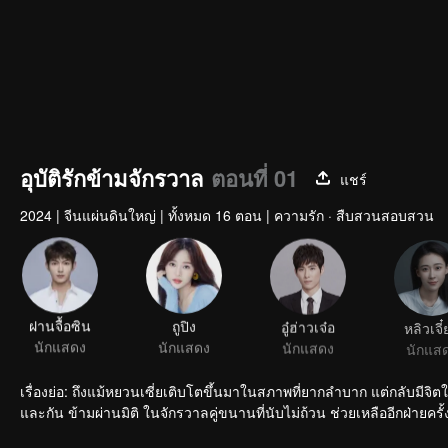
อุบัติรักข้ามจักรวาล
ตอนที่ 01
แชร์
2024
|
จีนแผ่นดินใหญ่
|
ทั้งหมด 16 ตอน
|
ความรัก · สืบสวนสอบสวน
ฝานจื้อซิน
ถูปิง
อู๋ฮ่าวเจ๋อ
หลิวเจี๋ย
นักแสดง
นักแสดง
นักแสดง
นักแส
เรื่องย่อ: ถึงแม้หยวนเซี่ยเติบโตขึ้นมาในสภาพที่ยากลำบาก แต่กลับมีจิตใจ
และกัน ข้ามผ่านมิติ ในจักรวาลคู่ขนานที่นับไม่ถ้วน ช่วยเหลืออีกฝ่ายครั