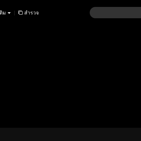
เติม
|
สำรวจ