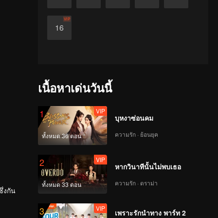
VIP
16
เนื้อหาเด่นวันนี้
VIP
1
บุหงาซ่อนคม
ความรัก · ย้อนยุค
ทั้งหมด 36 ตอน
VIP
2
หากวินาทีนั้นไม่พบเธอ
ความรัก · ดราม่า
ทั้งหมด 33 ตอน
ึ่งกัน
VIP
3
เพราะรักนำทาง พาร์ท 2