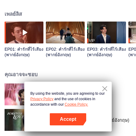
ออก หนำซ้ำยังช่วยรื้อฟื้นความทรงจำให้เสิ่นฉือเยี่ยนไม่สำเร็จ ส่วนรักแรกของเขาก็
คิดทำลายครอบครัวของเธอ ท่ามกลางมรสุมชีวิต ภรรยาใบ้ที่ช้ำรักกลับเอ่ยปากพูด!
เพลย์ลิส
VIP
VIP
EP01: คำรักที่ไร้เสียง
EP02: คำรักที่ไร้เสียง
EP03: คำรักที่ไร้เสียง
EP04
(พากย์อังกฤษ)
(พากย์อังกฤษ)
(พากย์อังกฤษ)
(พา
คุณอาจจะชอบ
By using the website, you are agreeing to our
รักหวั่นใจยัยภรรยาตัวปลอม
Privacy Policy
and the use of cookies in
accordance with our
Cookie Policy.
Accept
รักวุ่นวายของนายบอดี้การ์ด (พากย์อังกฤษ)
เปิด APP