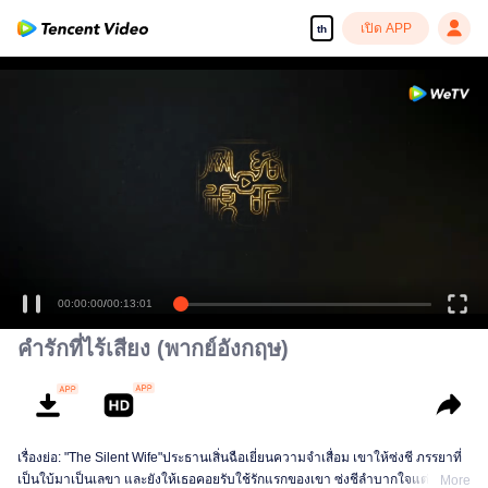
เปิด APP
th
00:00:00
/
00:13:01
คำรักที่ไร้เสียง (พากย์อังกฤษ)
เรื่องย่อ: "The Silent Wife"ประธานเสิ่นฉือเยี่ยนความจำเสื่อม เขาให้ซ่งชี ภรรยาที่
เป็นใบ้มาเป็นเลขา และยังให้เธอคอยรับใช้รักแรกของเขา ซ่งชีลำบากใจแต่พูดไม่
More