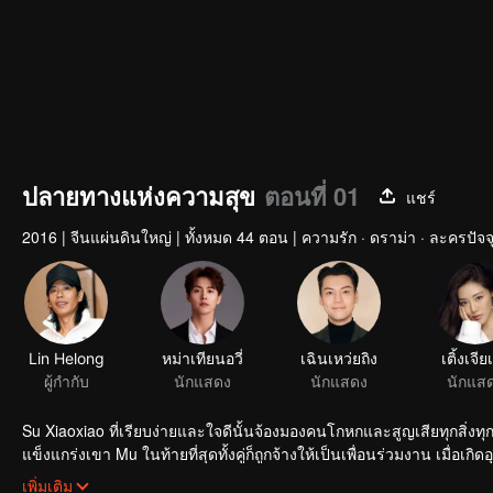
ปลายทางแห่งความสุข
ตอนที่ 01
แชร์
2016
|
จีนแผ่นดินใหญ่
|
ทั้งหมด 44 ตอน
|
ความรัก · ดราม่า · ละครปัจจ
Lin Helong
หม่าเทียนอวี่
ผู้กำกับ
นักแสดง
Su Xiaoxiao ที่เรียบง่ายและใจดีนั้นจ้องมองคนโกหกและสูญเสียทุกสิ่งทุกอย
แข็งแกร่งเขา Mu ในท้ายที่สุดทั้งคู่ก็ถูกจ้างให้เป็นเพื่อนร่วมงาน เมื่อเกิ
เซียวอย่างกระตือรือร้น
ยานยนต์เป็นเพื่อนคู่หูของซู่เซียวเซียวผู้หลงรัก Xie Ziqi อย่างไรก็ตามหั
เพิ่มเติม