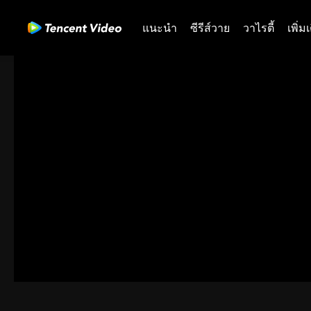
แนะนำ
ซีรีส์วาย
วาไรตี้
เพิ่ม