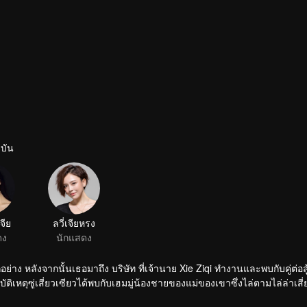
ุบัน
่าง หลังจากนั้นเธอมาถึง บริษัท ที่เจ้านาย Xie Ziqi ทำงานและพบกับคู่ต่อสู้ท
ดอุบัติเหตุซู่เสี่ยวเซียวได้พบกับเฮมมู่น้องชายของแม่ของเขาซึ่งไล่ตามไล่ล่าเสี
วใจของ Xie Ziqi เป็นเพียงคนรักครั้งแรกที่ไม่สามารถรับได้ พี่สาวของซู่เซียวเ