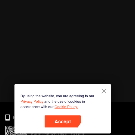
By using the website, you are agreeing to our
Privacy Policy
and the use of cookies in
accordance with our
Cookie Policy.
Phone
Accept
สแกนรหัส QR เพื่อดาวน์โหลด