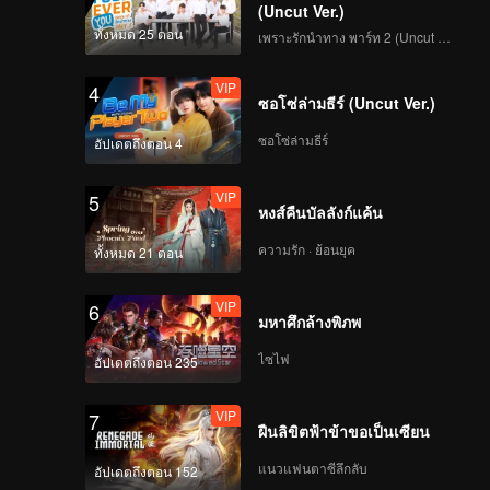
องเธอก็มี
(Uncut Ver.)
ทั้งหมด 25 ตอน
เพราะรักนำทาง พาร์ท 2 (Uncut Ver.)
VIP
4
ซอโซ่ล่ามธีร์ (Uncut Ver.)
ซอโซ่ล่ามธีร์
อัปเดตถึงตอน 4
VIP
5
หงส์คืนบัลลังก์แค้น
ความรัก · ย้อนยุค
ทั้งหมด 21 ตอน
VIP
6
มหาศึกล้างพิภพ
ไซไฟ
อัปเดตถึงตอน 235
VIP
7
ฝืนลิขิตฟ้าข้าขอเป็นเซียน
แนวแฟนตาซีลึกลับ
อัปเดตถึงตอน 152