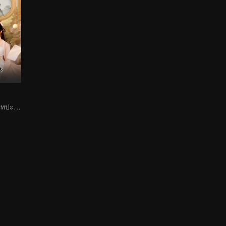
เทพน้อยเจ้าบทบาทปะทะเจ้าเมืองผู้ถือตบะ