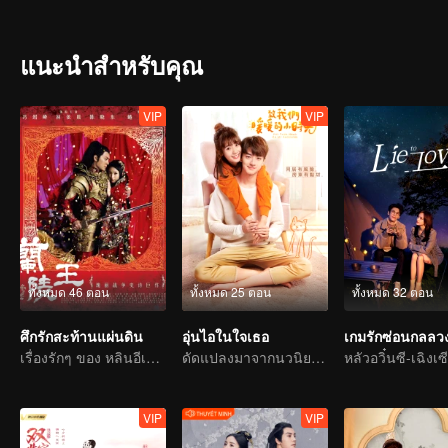
ตกหลุมรักเขามู่ดังนั้นซู่เซียวเซียวและเครื่องยนต์ก็ให้คำแนะนำกับเธอ
ความรู้สึกเหมือนกัน
แนะนำสำหรับคุณ
VIP
VIP
ทั้งหมด 46 ตอน
ทั้งหมด 25 ตอน
ทั้งหมด 32 ตอน
ศึกรักสะท้านแผ่นดิน
อุ่นไอในใจเธอ
เกมรักซ่อนกลลว
เรื่องรักๆ ของ หลินอีเฉินกับเฟิ๋งซ่าวเฟิง
ดัดแปลงมาจากนวนิยายเรื่องเดียวกับ "อุ่นไอในใจเธอ"
VIP
VIP