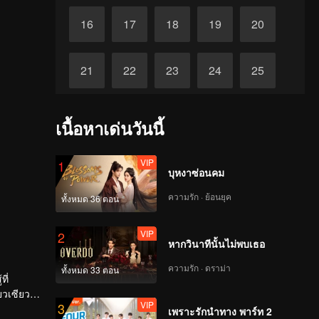
16
17
18
19
20
21
22
23
24
25
26
27
28
29
30
เนื้อหาเด่นวันนี้
VIP
1
บุหงาซ่อนคม
ความรัก · ย้อนยุค
ทั้งหมด 36 ตอน
VIP
2
หากวินาทีนั้นไม่พบเธอ
ความรัก · ดราม่า
ทั้งหมด 33 ตอน
ี่
่ยวเซียว
VIP
3
ซียว
เพราะรักนำทาง พาร์ท 2