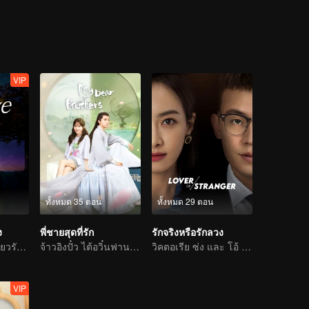
อย่างไรก็ตามในกระบวนการนี้ซู่เซียวเซียวก็ตกใจเมื่อพบว่าความรู้สึกภายในข
VIP
ทั้งหมด 35 ตอน
ทั้งหมด 29 ตอน
ง
พี่ชายสุดที่รัก
รักจริงหรือรักลวง
หลัวอวิ๋นซี-เฉิงเซียวรักหวานซึ้งเต็มร้อย
จ้าวอิงปั๋ว ไต้อวิ๋นฟานที่หวงน้องสาวอย่างบ้าคลั่ง
วิคตอเรีย ซ่ง และ โอ้ โอ้: การไถ่บาปแห่งรัก
VIP