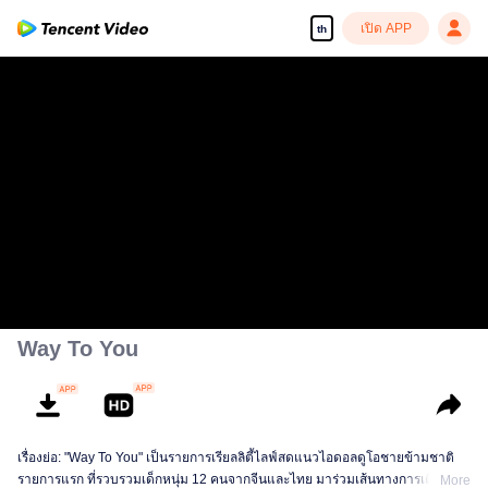
เปิด APP
th
Way To You
เรื่องย่อ: "Way To You" เป็นรายการเรียลลิตี้ไลฟ์สดแนวไอดอลดูโอชายข้ามชาติ
รายการแรก ที่รวบรวมเด็กหนุ่ม 12 คนจากจีนและไทย มาร่วมเส้นทางการเติบโต
More