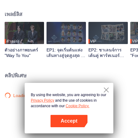
ตลอดระยะเวลา 2 เดือนครึ่ง ผ่านรูปแบบ “เรียลลิตี้โชว์ และ เวทีไลฟ์สด” รายการนี้
ใช้ระบบอินเทอร์แอคทีฟหลายแพลตฟอร์ม ผู้ชมสามารถมีส่วนร่วมในการปั้นไอดอล
เพลย์ลิส
ได้โดยตรงผ่านการโหวต การสนับสนุน และกิจกรรมต่าง ๆ ท้ายที่สุด คู่ CP จะได้เด
บิวต์อบนเวทีระดับโลก
ตัวอย่าง
VIP
VIP
ตัวอย่างภาพยนตร์
EP1: จุดเริ่มต้นแห่ง
EP2: ชาเลนจ์การ
EP3
"Way To You"
เส้นทางสู่จุดสูงสุด -
เต้นคู่ พาร์ทเนอร์
"Fo
การพบกันครั้งแรก
พร้อมที่
ตัว
ของ 12 หนุ่มจีน-ไทย
จำล
คลิปพิเศษ
By using the website, you are agreeing to our
Loading…
Privacy Policy
and the use of cookies in
accordance with our
Cookie Policy.
Accept
เปิด APP