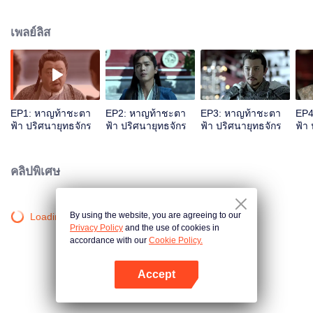
ๆ 4ปีต่อมา ความสามารถฟ่านเสียนอยู่ระดับสูง หลังจากที่ฟ่านเสียนได้เปิดโปงคดี
วางยาพิษสำเร็จแล้วนั้น เขาได้เดินทางเข้าเมืองหลวง โดยมีเป้าหมายบางอย่างที่
เพลย์ลิส
ต้องทำ ฟ่านเสียนใช้ชีวิตที่สงบสุขอยู่ในเมืองหลวง แต่ก็เกิดเหตุการณ์ไม่คาดฝันขึ้น
เมื่อวันหนึ่งเขาได้พบกับเหตุการณ์ถูกล้อมฆ่า เหตุการณ์จะเป็นอย่างไรต่อไป ฟ่าน
เสียนจะต้องพบเจอกับอะไรบ้างในเมืองหลวง โปรดติดตาม
EP1: หาญท้าชะตา
EP2: หาญท้าชะตา
EP3: หาญท้าชะตา
EP4
ฟ้า ปริศนายุทธจักร
ฟ้า ปริศนายุทธจักร
ฟ้า ปริศนายุทธจักร
ฟ้า
คลิปพิเศษ
By using the website, you are agreeing to our
Loading…
Privacy Policy
and the use of cookies in
accordance with our
Cookie Policy.
Accept
เปิด APP