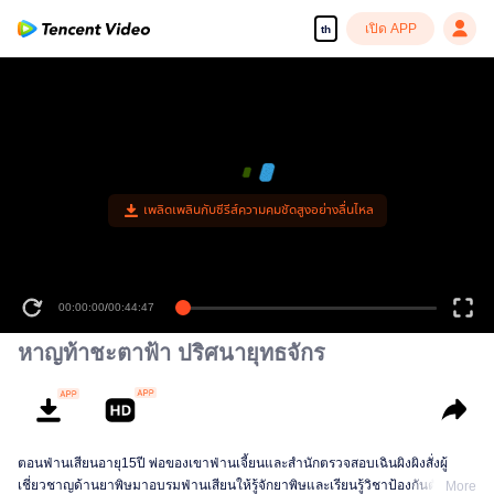
เปิด APP
th
เพลิดเพลินกับซีรีส์ความคมชัดสูงอย่างลื่นไหล
00:00:00
/
00:44:47
หาญท้าชะตาฟ้า ปริศนายุทธจักร
ตอนฟ่านเสียนอายุ15ปี พ่อของเขาฟ่านเจี้ยนและสำนักตรวจสอบเฉินผิงผิงสั่งผู้
เชี่ยวชาญด้านยาพิษมาอบรมฟ่านเสียนให้รู้จักยาพิษและเรียนรู้วิชาป้องกันตัวต่าง
More