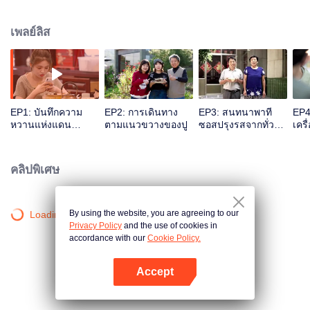
ทั่วทุกมุมโลก เนื่องจากภูมิประเทศ วัฒนธรรม สภาพแวดล้อม ความเป็นอยู่ที่แตก
ต่างกัน ทำให้การถนอมอาหารของแต่ละท้องที่แตกต่างกันไป ในซีซั่นนี้จะถ่ายทอด
เพลย์ลิส
ถึงอาหารที่แตกต่างแต่มีความเกี่ยวข้องกัน เต็มไปด้วยความแปลกใหม่ และเรื่อง
ราวที่น่าสนใจมากมาย
EP1: บันทึกความ
EP2: การเดินทาง
EP3: สนทนาพาที
EP4
หวานแห่งแดน
ตามแนวขวางของปู
ซอสปรุงรสจากทั่ว
เครื
สนธยา
ปฐพี
คลิปพิเศษ
By using the website, you are agreeing to our
Loading…
Privacy Policy
and the use of cookies in
accordance with our
Cookie Policy.
Accept
เปิด APP