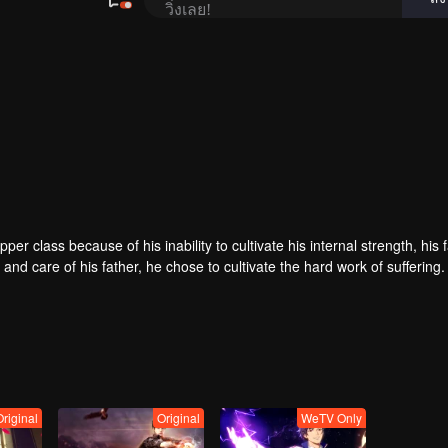
er class because of his inability to cultivate his internal strength, his 
 and care of his father, he chose to cultivate the hard work of suffering
the hands of the horse thief, he saved his childhood play with Tieshan 
th, and the stars fell into tears and merged into his body. It is doome
 but a dragon! The top of the nine days is called Zun, headed by Huang Q
Original
Original
WeTV Only