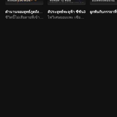
ตำนานจอมยุทธ์ภูตถังซาน
สัประยุทธ์ทะลุฟ้า ซีซัน3
ผูกพันกับภรรยาที
ชีวิตนี้ไม่เสียดายที่เข้านิกายถัง
ไฟวิเศษยอมแพะ เซียวเหยียนรู้ซึ้งและใช้เป็นทักษะพุทธพิโรธบัวไฟ