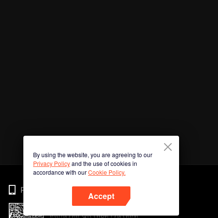
By using the website, you are agreeing to our
Privacy Policy
and the use of cookies in
accordance with our
Cookie Policy.
Phone
Accept
สแกนรหัส QR เพื่อดาวน์โหลด