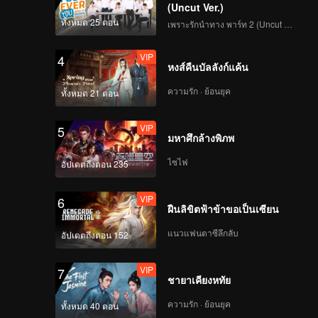
(Uncut Ver.)
ทั้งหมด 25 ตอน
เพราะรักนำทาง พาร์ท 2 (Uncut Ver.)
VIP
4
หงส์คืนบัลลังก์แค้น
ความรัก · ย้อนยุค
ทั้งหมด 21 ตอน
VIP
5
มหาศึกล้างพิภพ
ไซไฟ
อัปเดตถึงตอน 235
VIP
6
ฝืนลิขิตฟ้าข้าขอเป็นเซียน
แนวแฟนตาซีลึกลับ
อัปเดตถึงตอน 152
VIP
7
ชายาเคียงหทัย
ความรัก · ย้อนยุค
ทั้งหมด 40 ตอน