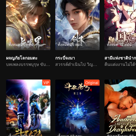
ทั้งหมด 26 ตอน
ทั้งหมด 26 ตอน
ทั้งหมด 12 ตอน
ผจญภัยโลกอมตะ
กระบี่จงมา
บทเพลงบรรพบุรุษ ขับขานด้วยเลือดและน้ำตา
สวรรค์ดำเนินไป วิญญูชนยึดมั่นความมุมานะไม่ท้อถอย
VIP
Original
ทั้งหมด 266 ตอน
ทั้งหมด 12 ตอน
อัปเดตถึงตอน 62