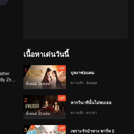
เนื้อหาเด่นวันนี้
VIP
1
บุหงาซ่อนคม
father
. By Zhao
ความรัก · ย้อนยุค
ทั้งหมด 36 ตอน
and Iron
d that
uan.
VIP
2
หากวินาทีนั้นไม่พบเธอ
ความรัก · ดราม่า
ทั้งหมด 33 ตอน
VIP
3
เพราะรักนำทาง พาร์ท 2