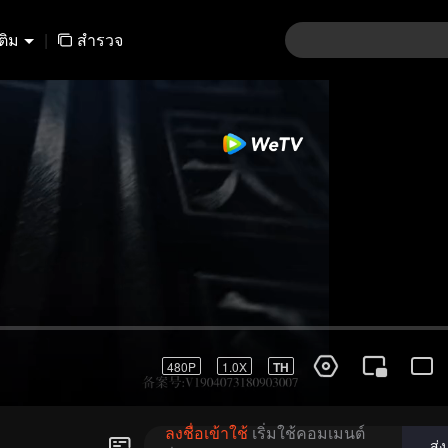
เติม
|
สำรวจ