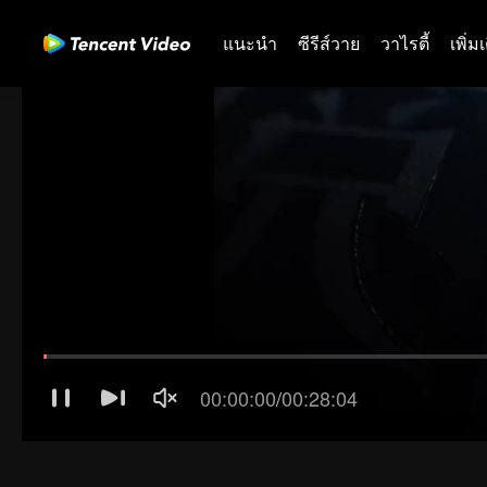
แนะนำ
ซีรีส์วาย
วาไรตี้
เพิ่ม