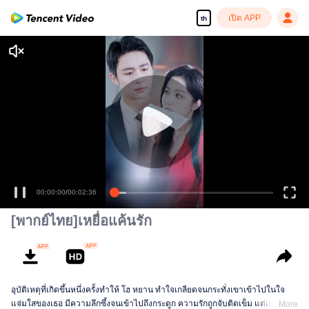
เปิด APP
th
00:00:00
/
00:02:36
[พากย์ไทย]เหยื่อแค้นรัก
อุบัติเหตุที่เกิดขึ้นหนึ่งครั้งทำให้ โฮ หยาน ทำใจเกลียดจนกระทั่งเขาเข้าไปในใจ
แจ่มใสของเธอ มีความลึกซึ้งจนเข้าไปถึงกระดูก ความรักถูกจับติดเข็ม แต่เธอก็
More