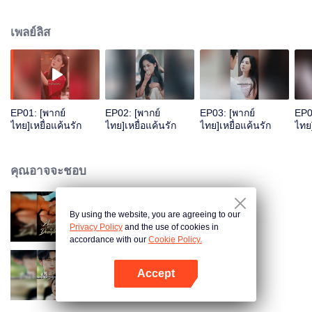
ตัดสินใจเสมอตัวให้เป็นนกกระจอกที่ต้องถูกจับไว้นานถึงหกปี จนกระทั่งเขาทำให้
ปีกของเธอถูกสะดุ้งให้พังสุดขีด...
เพลย์ลิส
EP01: [พากย์
EP02: [พากย์
EP03: [พากย์
EP0
ไทย]เหยื่อแค้นรัก
ไทย]เหยื่อแค้นรัก
ไทย]เหยื่อแค้นรัก
ไทย]
คุณอาจจะชอบ
By using the website, you are agreeing to our
ผูกพันกับภรรยาที่หายไป
Privacy Policy
and the use of cookies in
accordance with our
Cookie Policy.
Accept
ตัวตนลับของพ่อค้าริมทาง
เปิด APP