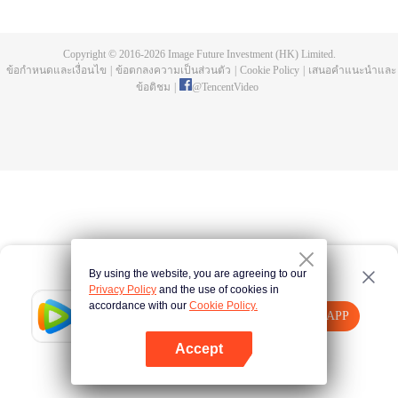
ด้อยก็ต้องสูญพันธ์ไป หลัวเฟิงกลายเป็นหนึ่งในสามผู้แข็งแกร่งที่สุดบนโลก เขาได้
สูญเสียเนื้อบนร่างกายเขาไปขณะที่ต่อสู้กับมอนสเตอร์จอมเขมือบ แต่ต่อมาเขาได้
นำชิ้นเนื้อของมอนสเตอร์กลับมาเช่นกัน และทำการพัฒนาเป็นร่างกายมนุษย์ หลัง
Copyright © 2016-
2026
Image Future Investment (HK) Limited.
จากนั้นเขาก็ได้ออกจากดาวโลกมุ่งสู่จักรวาล เรื่องราวการต่อสู้ได้เริ่มขึ้นแล้ว รับชม
ข้อกำหนดและเงื่อนไข
|
ข้อตกลงความเป็นส่วนตัว
|
Cookie Policy
|
เสนอคำแนะนำและ
ได้ผ่านทาง WeTV
ข้อติชม
|
@
TencentVideo
By using the website, you are agreeing to our
Privacy Policy
and the use of cookies in
accordance with our
Cookie Policy.
Tencent Video
เปิด APP
รับชมเนื้อหาเพิ่มเติม
Accept
หากล้มเหลว โปรด
คลิกที่นี่
ลองใหม่อีกครั้ง
เปิด APP