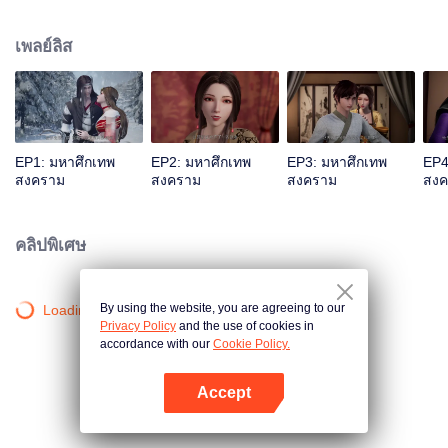
แผ่นดิน ฉินเฉินที่ต้องตายแน่แล้วกลับปลุกพลังของกระบี่ลึกลับขึ้นมาได้โดย
บังเอิญ.... หนุ่มน้อยคนหนึ่งที่ชื่อเดียวกันสืบต่อปณิธานของฉินเฉิน ในฐานะหลานรัก
เพลย์ลิส
ของอ๋องติ้งอู่เทพทหารแห่งแคว้นต้าฉิน ทว่าประวัติของบิดานั้นเป็นปริศนา สองแม่
ลูกจึงถูกปฏิบัติด้วยอย่างเย็นชาในจวนอ๋องติ้งอู่และต้องพึ่งพากันเพื่อเอาตัวรอด เพื่อ
จะเขียนตำนานผู้แข็งแกร่งในอดีตขึ้นใหม่ และเพื่อปกป้องทุกสิ่งที่ตนเองรัก ฉินเฉิน
จึงตัดสินใจแบกภาระใหญ่หลวงในการปกป้องแคว้นทั้งห้าของใต้หล้า และก้าวสู่
เส้นทางแห่งวรยุทธ์อีกครั้งหนึ่ง
EP1: มหาศึกเทพ
EP2: มหาศึกเทพ
EP3: มหาศึกเทพ
EP4
สงคราม
สงคราม
สงคราม
สงค
คลิปพิเศษ
By using the website, you are agreeing to our
Loading…
Privacy Policy
and the use of cookies in
accordance with our
Cookie Policy.
Accept
เปิด APP