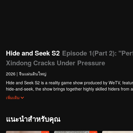
Hide and Seek S2
Episode 1(Part 2): "Pe
Xindong Cracks Under Pressure
2026
|
จีนแผ่นดินใหญ่
Hide and Seek S2 is a reality game show produced by WeTV, featuri
hide-and-seek, the show brings together highly skilled hiders from
physical abilities, and extraordinary mental agility, using all kinds
เพิ่มเติม
แนะนำสำหรับคุณ