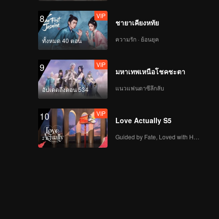
Venue
VIP
VIP
Episode 7(Part 1):
8
ชายาเคียงหทัย
Revival Match! Cute
Girl Welds and
ความรัก · ย้อนยุค
ทั้งหมด 40 ตอน
Handcrafts a
Spacesuit
VIP
VIP
Episode 7(Part 2):
9
มหาเทพเหนือโชคชะตา
Zhang Xindong Lifts
Iron Plate with One
แนวแฟนตาซีลึกลับ
อัปเดตถึงตอน 534
Hand Shocking
Everyone
VIP
VIP
Episode 8(Part 1):
10
Love Actually S5
Hide & Seek Finals,
Everyone Buries
Guided by Fate, Loved with Heart
Themselves
VIP
Episode 8(Part 2):
Hide & Seek King
Crowned! Zhang
Xindong Cracks
Under Pressure at the
VIP
Extra Edition:
Last Second