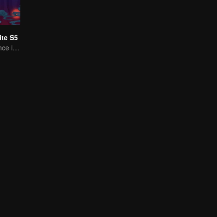
te S5
A Subtle Fragrance in Flavor