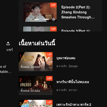
VIP
Episode 2(Part 2):
Zhang Xindong
Smashes Through
Wall in Relentless
Pursuit!
VIP
Episode 3(Part 1):
Sewer Queen's
Smooth Hideout
เนื้อหาเด่นวันนี้
Amazed Everyone!
แชร์
VIP
VIP
Episode 3(Part 2):
1
บุหงาซ่อนคม
Hand-Built Brick
Wall? Zhang Xindong
ความรัก · ย้อนยุค
e of
ทั้งหมด 36 ตอน
Trapped in Nighttime
rkable
Search!
VIP
VIP
Episode 4(Part 1):
2
หากวินาทีนั้นไม่พบเธอ
Unbelievable Manual
Operation of "Horse's
ความรัก · ดราม่า
ทั้งหมด 33 ตอน
Butt" Achieves
Seamless Perfection
VIP
VIP
Episode 4(Part 2):
3
เพราะรักนำทาง พาร์ท 2