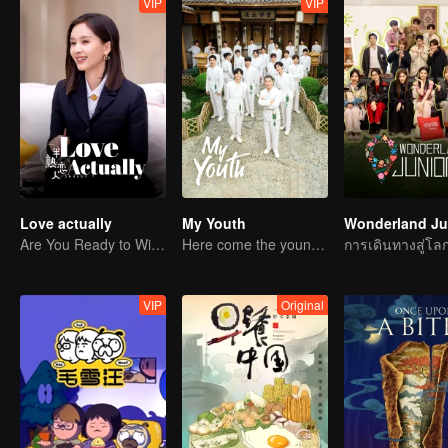
VIP
VIP
Love actually
My Youth
Are You Ready to Witness the Love that Is Yet to Bloom?
Here come the young traditional culture fans!
VIP
Original