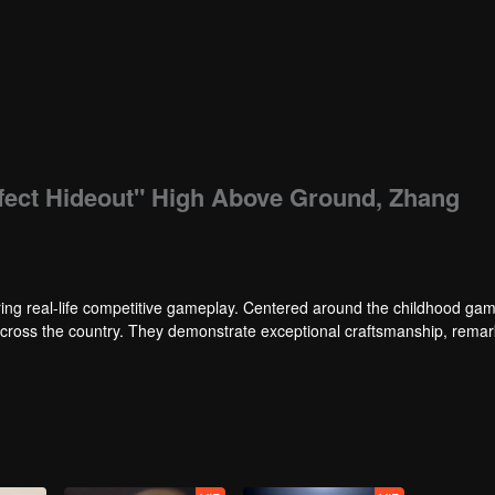
rfect Hideout" High Above Ground, Zhang
ng real-life competitive gameplay. Centered around the childhood gam
 across the country. They demonstrate exceptional craftsmanship, rema
 of ingenious tactics to evade blanket searches by various hunter squads.