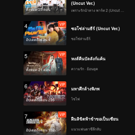
Winning Streak Ends
(Uncut Ver.)
at Four! Player Cracks
ทั้งหมด 25 ตอน
เพราะรักนำทาง พาร์ท 2 (Uncut Ver.)
Under Pressure and
Zhang Xindong
VIP
VIP
Episode 5(Part 1): Pro
4
Celebrates
ซอโซ่ล่ามธีร์ (Uncut Ver.)
Digs a Well by Hand,
Raising the Bar for
ซอโซ่ล่ามธีร์
อัปเดตถึงตอน 4
Hunters
VIP
VIP
Episode 5(Part 2):
5
หงส์คืนบัลลังก์แค้น
Zhang Xindong
Pierces Through
ความรัก · ย้อนยุค
ทั้งหมด 21 ตอน
Concrete Wall Single-
Handedly
VIP
VIP
Episode 6(Part 1):
6
มหาศึกล้างพิภพ
Twins Shave Their
Heads for Rebirth,
ไซไฟ
อัปเดตถึงตอน 235
Disguise as Security
Guards
VIP
VIP
Episode 6(Part 2):
7
ฝืนลิขิตฟ้าข้าขอเป็นเซียน
Team Wipe Crisis? 50
"Magic Pill" Hunters
แนวแฟนตาซีลึกลับ
อัปเดตถึงตอน 152
Flipping Through the