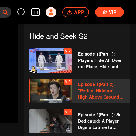
APP
VIP
TH
Hide and Seek S2
VIP
Episode 1(Part 1):
Players Hide All Over
the Place, Hide-and-
Seek Battle Begins
VIP
Episode 1(Part 2):
"Perfect Hideout"
High Above Ground,
Zhang Xindong
Cracks Under
VIP
Episode 2(Part 1): So
Pressure
Dedicated! A Player
Digs a Latrine to
Hide?