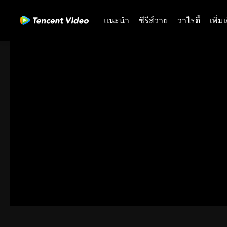
แนะนำ
ซีรีส์วาย
วาไรตี้
เพิ่ม