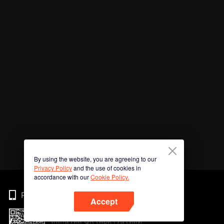
By using the website, you are agreeing to our
Privacy Policy
and the use of cookies in
accordance with our
Cookie Policy.
Phone
Accept
สแกนรหัส QR เพื่อดาวน์โหลด