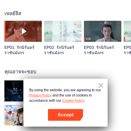
ตอบแทนบุญคุณของหลิวอิ๋ง อวี้ฉือหลงเหยียนจึงรับปากช่วยเหลือเซี่ยโหวเสวี่ยจาก
ความตายโดยแลกกับเงื่อนไขว่าต้องคุ้มครองคุณหนูถึงสามชาติ อวี้ฉือหลงเหยีย
เพลย์ลิส
นทำตามสัญญาพร้อมกับปกป้องหลิวอิ๋งไปถึงสามชาติ จนเวลาล่วงเลยมาถึงชาติที่สี่
หลิวอิ๋งในร่าง"กู้ชิงเยียน" ได้รับรู้การมีอยู่ของอวี้ฉือหลงเหยียน ชาติที่เหมือนความ
ทุกข์โศกทั้งปวงจะสิ้นสุด....แต่แล้วอวี้ฉือหลงเหยียนต้องเผชิญหน้ากับโทษทัณฑ์จาก
การละเมิดบัญชาสวรรค์ ในท้ายสุดแล้วทั้งสองจะสามารถครองรักกันหรือไม่...
VIP
VIP
EP01: รักนิรันดร์
EP02: รักนิรันดร์
EP03: รักนิรันดร์
EP04
ราชันมังกร
ราชันมังกร
ราชันมังกร
ราช
คุณอาจจะชอบ
By using the website, you are agreeing to our
ล่าหยก (พากย์อังกฤษ)
Privacy Policy
and the use of cookies in
accordance with our
Cookie Policy.
Accept
ดารารักนิรันดร์ (พากย์อังกฤษ)
เปิด APP