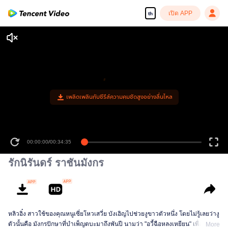
เปิด APP
th
เพลิดเพลินกับซีรีส์ความคมชัดสูงอย่างลื่นไหล
00:00:00
/
00:34:35
รักนิรันดร์ ราชันมังกร
หลิวอิ๋ง สาวใช้ของคุณหนูเซี่ยโหวเสวี่ย บังเอิญไปช่วยงูขาวตัวหนึ่ง โดยไม่รู้เลยว่างู
ตัวนั้นคือ มังกรปักษาที่บำเพ็ญตบะมาถึงพันปี นามว่า "อวี้ฉือหลงเหยียน" เพื่อ
More