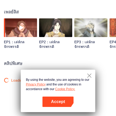
ไป๋เยว่ก็คอยช่วยเหลือฉู่เยวียนมาโดยตลอด คอยสร้างความมั่นคงแก่บัลลังก์ของฉู่
เยวียน เดิมทีฉู่เยวียนเป็นเพียงองค์ชายรอง ทั้งยังไม่ใช่รัชทายาทแต่กลับได้ขึ้นครอง
เพลย์ลิส
ราชย์แทนองค์ชายใหญ่ ซึ่งสิ่งนี้ทำให้ตระกูลหลิวญาติฝั่งไทเฮาซึ่งเป็นพระมารดา
ขององค์ชายใหญ่ไม่พอใจเป็นอย่างมาก ฉู่เยวียนจะรับมือกับตระกูลหลิวได้หรือไม่
การต่อสู้บนเส้นทางจักรพรรดิจะดำเนินไปอย่างไร?
EP1：เล่ห์กล
EP2：เล่ห์กล
EP3：เล่ห์กล
EP4
จักรพรรดิ
จักรพรรดิ
จักรพรรดิ
จัก
คลิปพิเศษ
By using the website, you are agreeing to our
Loading…
Privacy Policy
and the use of cookies in
accordance with our
Cookie Policy.
Accept
เปิด APP