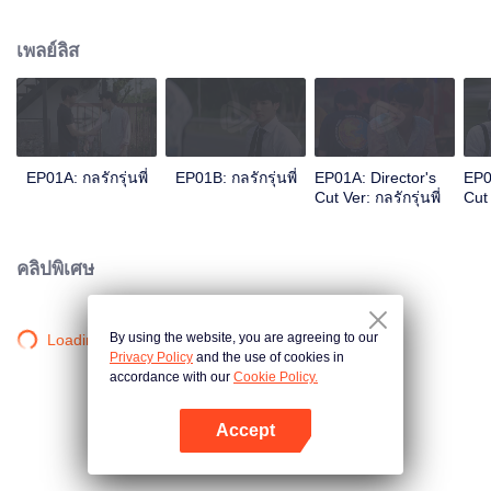
กับทศกัณฑ์ (เจฟ-ณธเดช ปิติตรานันท์) วีจึงพยายามกีดกันมาร์คออกจากเพื่อนสนิท
ของตน แต่แล้วทุกอย่างก็กลับตาลปัตร เมื่อมาร์คและวีมีสัมพันธ์ต่อกันในค่ำคืนหนึ่ง
เพลย์ลิส
แล้วความรักของทั้งสองคนก็ค่อยๆ ก่อตัวเพิ่มขึ้น แต่ติดตรงที่วีมีพลอย (เพิร์ธ-วีริณฐ์
ศรา ตั้งกิจสุวานิช) แฟนสาวที่คบกันมานานอยู่ ทำให้วีเกิดความสับสนในจิตใจและ
เกิดความไม่ชัดเจนในความสัมพันธ์ มาร์คจึงปล่อยใจอีกครั้ง ทำให้เหนือ (พร้อม-
ราชภัทร วรสาร) รุ่นพี่อีกคน และแพ๊ค (ริท-เรืองฤทธิ์ ศิริพานิช) แฟนเก่าที่หวังรีเทิร์
นอีกครั้ง ได้เข้ามาในความสัมพันธ์ที่ซับซ้อนครั้งนี้
EP01A: กลรักรุ่นพี่
EP01B: กลรักรุ่นพี่
EP01A: Director's
EP0
Cut Ver: กลรักรุ่นพี่
Cut 
คลิปพิเศษ
By using the website, you are agreeing to our
Loading…
Privacy Policy
and the use of cookies in
accordance with our
Cookie Policy.
Accept
เปิด APP