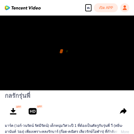
เปิด APP
th
กลรักรุ่นพี่
มาร์ค (วอร์-วนรัตน์ รัศมีรัตน์) เด็กหนุ่มวิศวะปี 1 ที่ต้องเป็นศัตรูกับรุ่นพี่ วี (หยิ่น-
อานันท์ ว่อง) เพียงเพราะหลงรักบาร์ (ก๊อต-คณิศร เลียวรักษ์โอฬาร) ที่กำลังคบหาอยู่
More