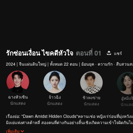
รักซ่อนเงื่อน ไขคดีหัวใจ
ตอนที่ 01
แชร์
2024
|
จีนแผ่นดินใหญ่
|
ทั้งหมด 22 ตอน
|
ย้อนยุค · ความรัก · สืบสว
ฉางหัวเซิน
จ้าวฉิง
ชิวหงข่าย
อู๋หมิงจ
นักแสดง
นักแสดง
นักแสดง
นักแส
เรื่องย่อ: "Dawn Amidst Hidden Clouds"หลานเช่อ หญิงเร่ร่อนที่มุ่งหว
มิงเย่แห่งศาลต้าหลี่ สองคนที่ต่างกันอย่างสิ้นเชิงเกิดความเข้าใจผิดกันไ
ความรักค่อย ๆ ก่อตัวระหว่างการไขคดี สู่การยืนยันสถานะจนกลายเป็นร
เพิ่มเติม