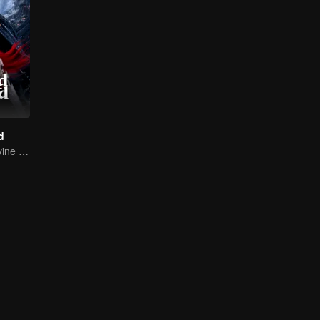
d
Return of the Divine Warrior! Conquer Foes, Win Hearts