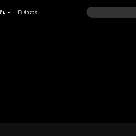
เติม
|
สำรวจ