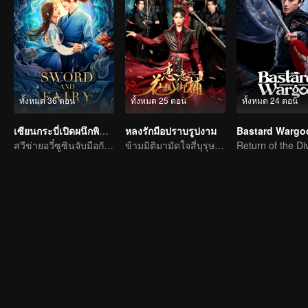
ทั้งหมด 36 ตอน
ทั้งหมด 25 ตอน
ทั้งหมด 24 ตอน
เซียนกระบี่เปิดผนึกพิชิตชะตา
หลงรักมือปราบรูปงาม
Bastard Wargo
สวีข่ายอวี๋ซูซินจับมือกันทำลายแผนชั่ว
ข้ามมิติมามัดใจสี่บุรุษรูปงาม