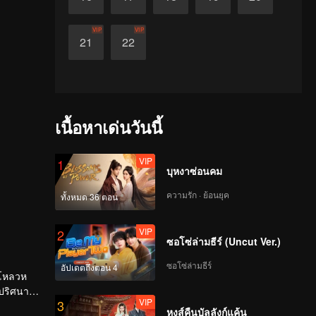
VIP
VIP
21
22
เนื้อหาเด่นวันนี้
VIP
1
บุหงาซ่อนคม
ความรัก · ย้อนยุค
ทั้งหมด 36 ตอน
VIP
2
ซอโซ่ล่ามธีร์ (Uncut Ver.)
ซอโซ่ล่ามธีร์
อัปเดตถึงตอน 4
ีโหลวห
ีปริศนา
VIP
3
ขัดเหลา
หงส์คืนบัลลังก์แค้น