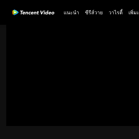
แนะนำ
ซีรีส์วาย
วาไรตี้
เพิ่ม