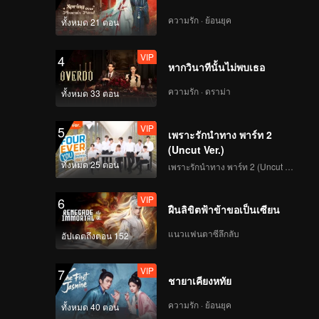
ความรัก · ย้อนยุค
ทั้งหมด 21 ตอน
VIP
4
หากวินาทีนั้นไม่พบเธอ
ความรัก · ดราม่า
ทั้งหมด 33 ตอน
VIP
5
เพราะรักนำทาง พาร์ท 2
(Uncut Ver.)
ทั้งหมด 25 ตอน
เพราะรักนำทาง พาร์ท 2 (Uncut Ver.)
VIP
6
ฝืนลิขิตฟ้าข้าขอเป็นเซียน
แนวแฟนตาซีลึกลับ
อัปเดตถึงตอน 152
VIP
7
ชายาเคียงหทัย
ความรัก · ย้อนยุค
ทั้งหมด 40 ตอน