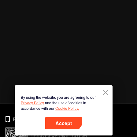
By using the website, you are agreeing to our
Privacy Policy
and the use of cookies in
accordance with our
Cookie Policy.
Phone
Accept
สแกนรหัส QR เพื่อดาวน์โหลด