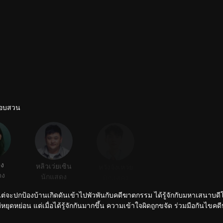
นสอบสวน
ิง
หลิวเว่ยเซิน
หวังจ้งเหว่ย
เฉิงซือหาน
ดง
นักแสดง
นักแสดง
นักแสดง
ังแต่จะปกป้องบ้านเกิดดันเข้าไปพัวพันกับคดีฆาตกรรม ได้รู้จักกับมหาเสนาบด
ม่หยุดหย่อน แต่เมื่อได้รู้จักกันมากขึ้น ความเข้าใจผิดถูกขจัด ร่วมมือกันไขคด
ักแท้ในที่สุด และด้วยความช่วยเหลือจากโหลวหมิงเย่ หลานเช่อได้ผ่านการ