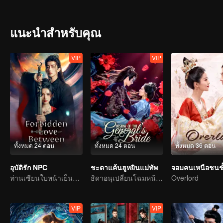
จากหญิงเร่ร่อนสู่ขุนนางหญิงคนแรกแห่งศาลต้าหลี่ ความฝันกลายเป็นจร
แนะนำสำหรับคุณ
VIP
VIP
ทั้งหมด 24 ตอน
ทั้งหมด 24 ตอน
ทั้งหมด 36 ตอน
อุบัติรัก NPC
ชะตาแค้นฮูหยินแม่ทัพ
จอมคนเหนือชนชั
ท่านเซียนใบหน้าเย็นชาติดด่านเคราะห์ความรัก ตกหลุมรักนางมารสาว
ธิดาอนุเปลี่ยนโฉมหน้าแก้แค้จวนแม่ทัพชิงไหวชิงพริบ
Overlord
VIP
VIP