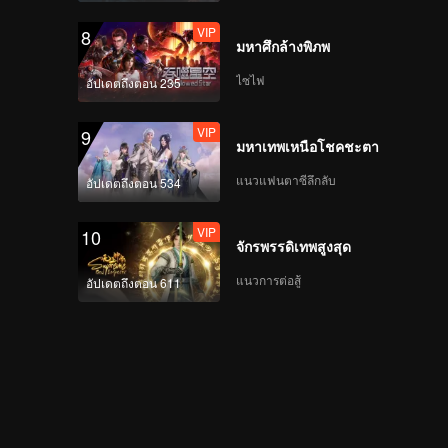
VIP
8
มหาศึกล้างพิภพ
ไซไฟ
อัปเดตถึงตอน 235
VIP
9
มหาเทพเหนือโชคชะตา
แนวแฟนตาซีลึกลับ
อัปเดตถึงตอน 534
VIP
10
จักรพรรดิเทพสูงสุด
แนวการต่อสู้
อัปเดตถึงตอน 611