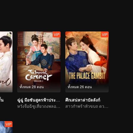
ิงแล้ว
VIP
VIP
ทั้งหมด 28 ตอน
ทั้งหมด 26 ตอน
้น
ฉู่ฉู่ มือชันสูตรฟ้าประทาน ภาค 2
ศึกเสน่หาล่าบัลลังก์
หวังจื่อฉีซูเสี่ยวถงพลอดรักสืบคดี
สาวกำพร้าหัวขบถ ดวลเดี่ยววังหลัง
VIP