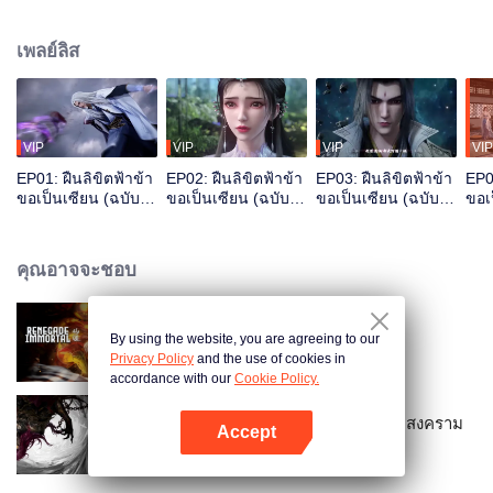
เติม】เล่าเรื่องราวของหวังหลินเด็กหนุ่มธรรมดาจากชนบทฝืนลิขิตฟ้าบำเพ็ญเซียน
สิ่งที่เขาต้องการไม่ใช่แค่ความเป็นอมตะ แต่ยังต้องการสลัดหลุดจากตัวตนที่กระ
เพลย์ลิส
จ้อยร่อย เขาเชื่อมั่นว่ามรรคาขึ้นอยู่กับการกระทำ ก้าวสู่เส้นทางการบำเพ็ญด้วย
คุณสมบัติธรรมดา ๆ ฝ่าฟันอุปสรรค อาศัยความเฉลียวฉลาด ก้าวสู่จุดสุดยอดทีละ
ก้าว ชื่อเสียงระบือทั่วโลกแห่งการบำเพ็ญเพียรด้วยกำลังของตัวเอง
VIP
VIP
VIP
VIP
EP01: ฝืนลิขิตฟ้าข้า
EP02: ฝืนลิขิตฟ้าข้า
EP03: ฝืนลิขิตฟ้าข้า
EP04
ขอเป็นเซียน (ฉบับ
ขอเป็นเซียน (ฉบับ
ขอเป็นเซียน (ฉบับ
ขอเ
ย่อ)
ย่อ)
ย่อ)
ย่อ)
คุณอาจจะชอบ
By using the website, you are agreeing to our
ฝืนลิขิตฟ้าข้าขอเป็นเซียน
Privacy Policy
and the use of cookies in
accordance with our
Cookie Policy.
ฝืนลิขิตฟ้าข้าขอเป็นเซียน มหาศึกสงคราม
Accept
เทพ
เปิด APP