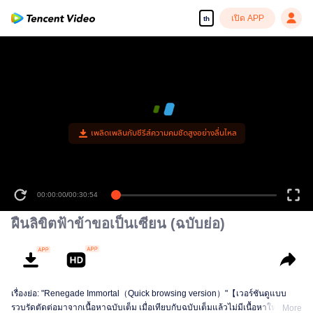
เปิด APP
th
เพลิดเพลินกับซีรีส์ความคมชัดสูงอย่างลื่นไหล
00:00:00
/
00:30:54
ฝืนลิขิตฟ้าข้าขอเป็นเซียน (ฉบับย่อ)
เรื่องย่อ: "Renegade Immortal（Quick browsing version）"【เวอร์ชันดูแบบ
รวบรัดตัดต่อมาจากเนื้อหาฉบับเต็ม เมื่อเทียบกับฉบับเต็มแล้วไม่มีเนื้อหาใหม่เพิ่ม
More