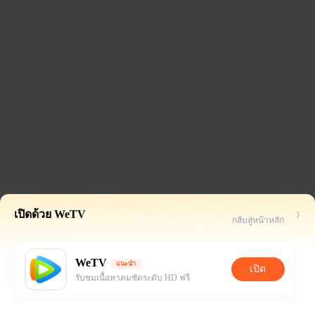
เปิดด้วย WeTV
กลับสู่หน้าหลัก
WeTV
แนะนำ
เปิด
รับชมเนื้อหาคมชัดระดับ HD ฟรี