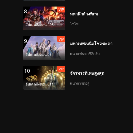
VIP
8
มหาศึกล้างพิภพ
早餐中国4正片_26.mp4
ไซไฟ
อัปเดตถึงตอน 235
VIP
9
มหาเทพเหนือโชคชะตา
早餐中国4正片_27.mp4
แนวแฟนตาซีลึกลับ
อัปเดตถึงตอน 534
VIP
10
จักรพรรดิเทพสูงสุด
早餐中国4正片_28.mp4
แนวการต่อสู้
อัปเดตถึงตอน 611
早餐中国4正片_29.mp4