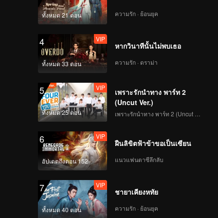
早餐中国4正片_21.mp4
ความรัก · ย้อนยุค
ทั้งหมด 21 ตอน
VIP
4
หากวินาทีนั้นไม่พบเธอ
早餐中国4正片_22.mp4
ความรัก · ดราม่า
ทั้งหมด 33 ตอน
VIP
5
เพราะรักนำทาง พาร์ท 2
(Uncut Ver.)
早餐中国4正片_23.mp4
ทั้งหมด 25 ตอน
เพราะรักนำทาง พาร์ท 2 (Uncut Ver.)
VIP
6
ฝืนลิขิตฟ้าข้าขอเป็นเซียน
早餐中国4正片_24.mp4
แนวแฟนตาซีลึกลับ
อัปเดตถึงตอน 152
VIP
7
ชายาเคียงหทัย
早餐中国4正片_25.mp4
ความรัก · ย้อนยุค
ทั้งหมด 40 ตอน