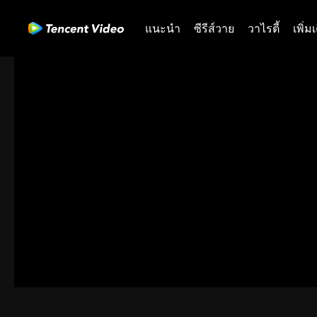
แนะนำ
ซีรีส์วาย
วาไรตี้
เพิ่ม