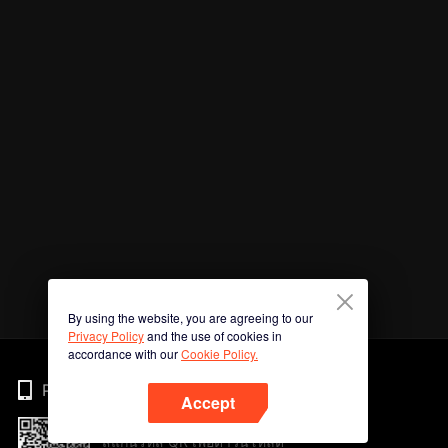
By using the website, you are agreeing to our
Privacy Policy
and the use of cookies in
accordance with our
Cookie Policy.
Phone
Accept
สแกนรหัส QR เพื่อดาวน์โหลด