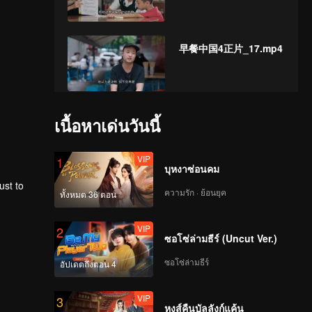
早餐中国4正片_17.mp4
早餐中国4正片_18.mp4
เนื้อหาเด่นวันนี้
VIP
1
บุหงาซ่อนคม
ust to
早餐中国4正片_19.mp4
ความรัก · ย้อนยุค
ทั้งหมด 36 ตอน
VIP
2
ซอโซ่ล่ามธีร์ (Uncut Ver.)
早餐中国4正片_20.mp4
ซอโซ่ล่ามธีร์
อัปเดตถึงตอน 4
VIP
3
หงส์คืนบัลลังก์แค้น