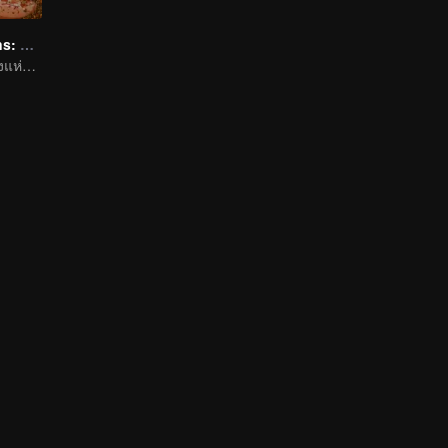
Flavorful Origins: Chao Shan
เปิดรสชาติแท้จริงแห่งอาหารแต้จิ๋ว