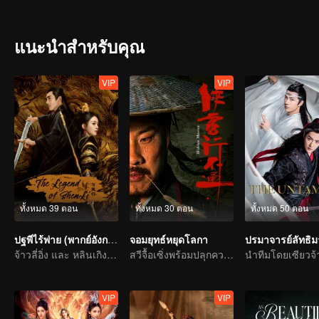
แน่นแฟ้นด้วยการแลกเปลี่ยนที่เหมือนเกิดขึ้นโดยไม่ตั้งใจ
แนะนำสำหรับคุณ
VIP
VIP
ทั้งหมด 39 ตอน
ทั้งหมด 30 ตอน
ทั้งหมด 50 ตอน
ปฐพีไร้พ่าย (พากย์อังกฤษ)
จอมยุทธ์หยุดโลกา
ปรมาจารย์ลัทธิ
จ้าวลี่อิ่ง และ หลินเกิงซิน รวมมืออีกครั้ง!
สวีจื้อเซิ่งพร้อมปลุกความฮาในยุทธภพ
VIP
VIP