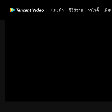
แนะนำ
ซีรีส์วาย
วาไรตี้
เพิ่ม