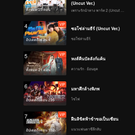
(Uncut Ver.)
ทั้งหมด 25 ตอน
เพราะรักนำทาง พาร์ท 2 (Uncut Ver.)
VIP
4
ซอโซ่ล่ามธีร์ (Uncut Ver.)
ซอโซ่ล่ามธีร์
อัปเดตถึงตอน 4
VIP
5
หงส์คืนบัลลังก์แค้น
ความรัก · ย้อนยุค
ทั้งหมด 21 ตอน
VIP
6
มหาศึกล้างพิภพ
ไซไฟ
อัปเดตถึงตอน 235
VIP
7
ฝืนลิขิตฟ้าข้าขอเป็นเซียน
แนวแฟนตาซีลึกลับ
อัปเดตถึงตอน 152