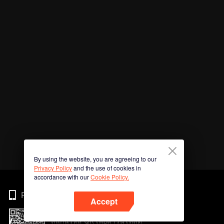
By using the website, you are agreeing to our
Privacy Policy
and the use of cookies in
accordance with our
Cookie Policy.
Phone
Accept
สแกนรหัส QR เพื่อดาวน์โหลด