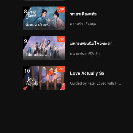
VIP
8
ชายาเคียงหทัย
ความรัก · ย้อนยุค
ทั้งหมด 40 ตอน
VIP
9
มหาเทพเหนือโชคชะตา
แนวแฟนตาซีลึกลับ
อัปเดตถึงตอน 534
VIP
10
Love Actually S5
Guided by Fate, Loved with Heart