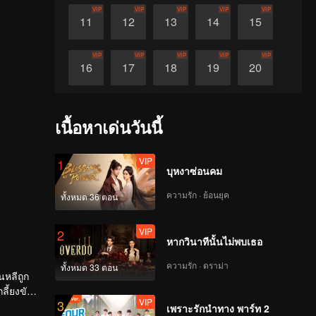
VIP
VIP
VIP
VIP
VIP
11
12
13
14
15
VIP
VIP
VIP
VIP
VIP
16
17
18
19
20
VIP
VIP
VIP
VIP
VIP
21
22
23
24
25
เนื้อหาเด่นวันนี้
VIP
VIP
VIP
VIP
VIP
26
27
28
29
30
VIP
1
บุหงาซ่อนคม
ความรัก · ย้อนยุค
ทั้งหมด 36 ตอน
VIP
2
หากวินาทีนั้นไม่พบเธอ
ความรัก · ดราม่า
ทั้งหมด 33 ตอน
นหลีถูก
ลี้ยงขัง
VIP
3
่าง
เพราะรักนำทาง พาร์ท 2