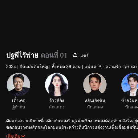
ปฐพีไร้พ่าย
ตอนที่ 01
แชร์
2024
|
จีนแผ่นดินใหญ่
|
ทั้งหมด 39 ตอน
|
แฟนตาซี · ความรัก · ดราม่า
เติ้งเคอ
จ้าวลี่อิ่ง
หลินเกิงซิน
ซิ่งอวิ๋น
ผู้กำกับ
นักแสดง
นักแสดง
นักแส
ดัดแปลงจากนิยายชื่อเดียวกันของจิ่วลู่เฟยเซียง เทพองค์สุดท้าย สิงจื่ออย
ซัดกลับร่างหงส์ตกลงโลกมนุษย์ระหว่างที่หนีการแต่งงานเพื่อเชื่อมสัมพัน
ในกรงรอขาย ขณะที่หมดอาลัยตายอยาก ชายรูปงามผ่านมา จ้องนางอยู่นานแ
เพิ่มเติม