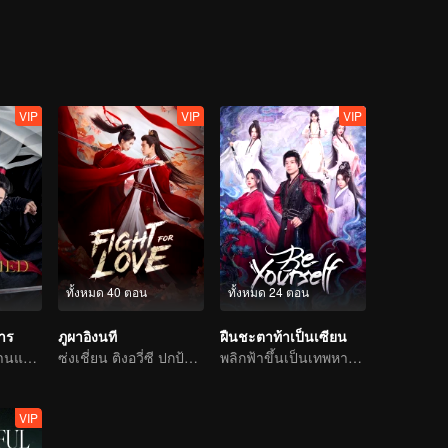
VIP
VIP
VIP
ทั้งหมด 40 ตอน
ทั้งหมด 24 ตอน
มาร
ภูผาอิงนที
ฝืนชะตาท้าเป็นเซียน
นำทีมโดยเซียวจ้านและหวังอีป๋อ
ซ่งเชี่ยน ติงอวี่ซี ปกป้องบ้านเมือง
พลิกฟ้าขึ้นเป็นเทพหาใช่เรื่องพิสดารไม่
VIP