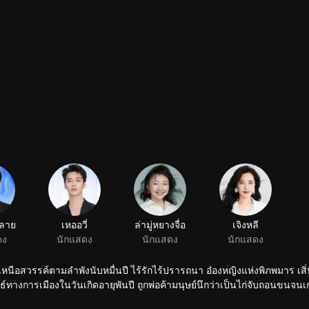
หลาย
เหออวี่
ล่ามู่หยางจื่อ
เจิงหลี
ดง
นักแสดง
นักแสดง
นักแสดง
ู่เหนือสวรรค์ตามลำพังนับหมื่นปี ไร้รักไร้ปรารถนา อ๋องหญิงแห่งพิภพมาร เสิ่
ธ์ทางการเมืองในวันเกิดอายุพันปี ถูกพ่อค้ามนุษย์นึกว่าเป็นไก่จับถอนขนจนเก
ละยิ้มพูดว่า “ข้าเอาตัวนี้” ชะตากรรมของทั้งสองจึงถูกผูกเข้าด้วยกันอย