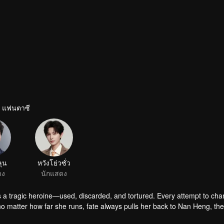
 · แฟนตาซี
ลุน
หวังโย่วซั่ว
ดง
นักแสดง
as a tragic heroine—used, discarded, and tortured. Every attempt to ch
 no matter how far she runs, fate always pulls her back to Nan Heng, th
 power struggles to emotional prisons of daily life—depicting the strugg