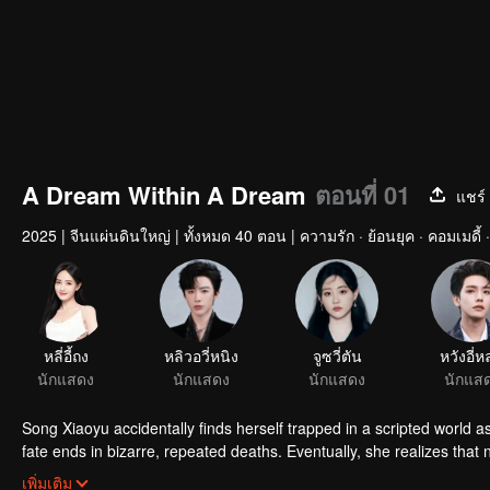
A Dream Within A Dream
ตอนที่ 01
แชร์
2025
|
จีนแผ่นดินใหญ่
|
ทั้งหมด 40 ตอน
|
ความรัก · ย้อนยุค · คอมเมดี้
หลี่อี้ถง
หลิวอวี่หนิง
จูซวี่ตัน
หวังอี่ห
นักแสดง
นักแสดง
นักแสดง
นักแส
Song Xiaoyu accidentally finds herself trapped in a scripted world 
fate ends in bizarre, repeated deaths. Eventually, she realizes that
lead. The series explores multiple worlds—from palace intrigues and
เพิ่มเติม