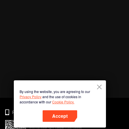
By using the website, you are agreeing to our
Privacy Policy
and the use of cookies in
accordance with our
Cookie Policy.
Phone
Accept
สแกนรหัส QR เพื่อดาวน์โหลด