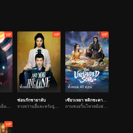
VIP
VIP
VIP
ทั้งหมด 40 ตอน
ทั้งหมด 40 ตอน
ซ่อนรักชายาลับ
เซียวเหยา พลิกชะตาราชาปีศาจ
ท่านเซียนใบหน้าเย็นชาติดด่านเคราะห์ความรัก ตกหลุมรักนางมารสาว
จางหว่านอี้และหวังฉู่หร่านคู่ปรับมาเล่นพ่อแม่ลูก
ถานซงอวิ้นโหวหมิงฮ่าวเผชิญรักซ่อนแค้น
VIP