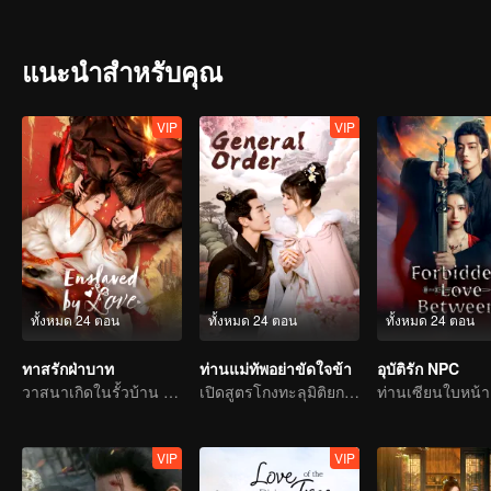
ordinary individuals against a destiny that seems pre-written.
แนะนำสำหรับคุณ
VIP
VIP
ทั้งหมด 24 ตอน
ทั้งหมด 24 ตอน
ทั้งหมด 24 ตอน
ทาสรักฝ่าบาท
ท่านแม่ทัพอย่าขัดใจข้า
อุบัติรัก NPC
วาสนาเกิดในรั้วบ้าน รักสลายที่ตำหนักบูรพา
เปิดสูตรโกงทะลุมิติยกทีม
VIP
VIP