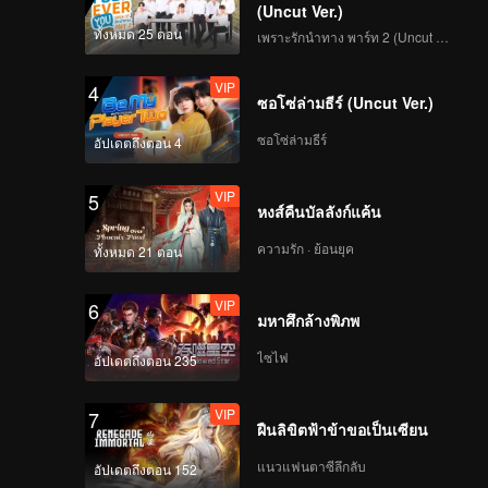
(Uncut Ver.)
ทั้งหมด 25 ตอน
เพราะรักนำทาง พาร์ท 2 (Uncut Ver.)
VIP
4
ซอโซ่ล่ามธีร์ (Uncut Ver.)
ซอโซ่ล่ามธีร์
อัปเดตถึงตอน 4
VIP
5
หงส์คืนบัลลังก์แค้น
ความรัก · ย้อนยุค
ทั้งหมด 21 ตอน
VIP
6
มหาศึกล้างพิภพ
ไซไฟ
อัปเดตถึงตอน 235
VIP
7
ฝืนลิขิตฟ้าข้าขอเป็นเซียน
แนวแฟนตาซีลึกลับ
อัปเดตถึงตอน 152