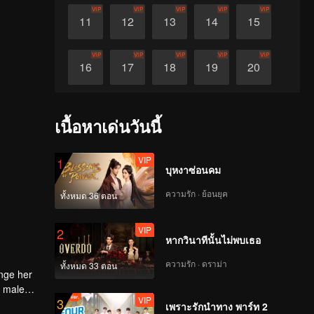
VIP
VIP
VIP
VIP
VIP
11
12
13
14
15
VIP
VIP
VIP
VIP
VIP
16
17
18
19
20
VIP
VIP
VIP
VIP
VIP
21
22
23
24
25
เนื้อหาเด่นวันนี้
VIP
VIP
VIP
VIP
VIP
26
27
28
29
30
VIP
1
บุหงาซ่อนคม
ความรัก · ย้อนยุค
ทั้งหมด 36 ตอน
VIP
2
หากวินาทีนั้นไม่พบเธอ
ความรัก · ดราม่า
ทั้งหมด 33 ตอน
ange her
e male
VIP
3
le of
เพราะรักนำทาง พาร์ท 2