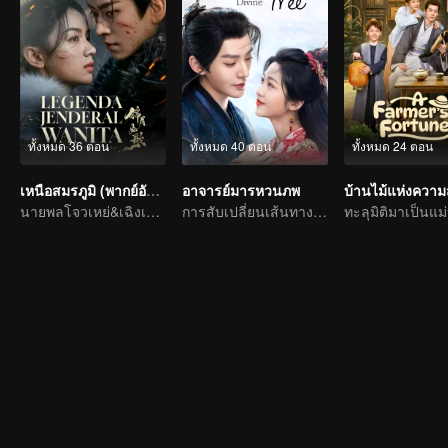
ทั้งหมด 36 ตอน
ทั้งหมด 40 ตอน
ทั้งหมด 24 ตอน
เหนือสมรภูมิ (พากย์อังกฤษ)
อาจารย์มารหวนภพ
บ้านไม้แห่งความ
นายพลโจวเหย่&เฉิงเหล่ยปกป้องประเทศ
การสับเปลี่ยนเส้นทางของอาจารย์กับศิษย์เติ้งเว่ยเซี่ยงหานจือ