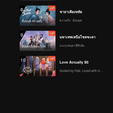
VIP
8
ชายาเคียงหทัย
ความรัก · ย้อนยุค
ทั้งหมด 40 ตอน
VIP
9
มหาเทพเหนือโชคชะตา
แนวแฟนตาซีลึกลับ
อัปเดตถึงตอน 534
VIP
10
Love Actually S5
Guided by Fate, Loved with Heart