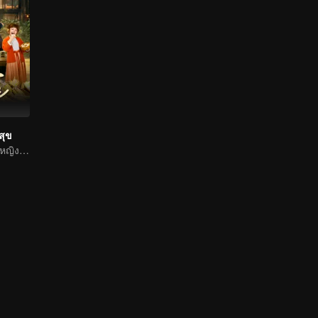
สุข
ทะลุมิติมาเป็นแม่หญิง พลิกชะตาท้าทายสวรรค์