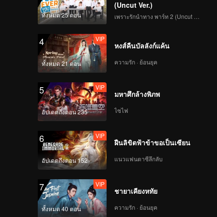
(Uncut Ver.)
ทั้งหมด 25 ตอน
เพราะรักนำทาง พาร์ท 2 (Uncut Ver.)
VIP
4
หงส์คืนบัลลังก์แค้น
ความรัก · ย้อนยุค
ทั้งหมด 21 ตอน
VIP
5
มหาศึกล้างพิภพ
ไซไฟ
อัปเดตถึงตอน 235
VIP
6
ฝืนลิขิตฟ้าข้าขอเป็นเซียน
แนวแฟนตาซีลึกลับ
อัปเดตถึงตอน 152
VIP
7
ชายาเคียงหทัย
ความรัก · ย้อนยุค
ทั้งหมด 40 ตอน