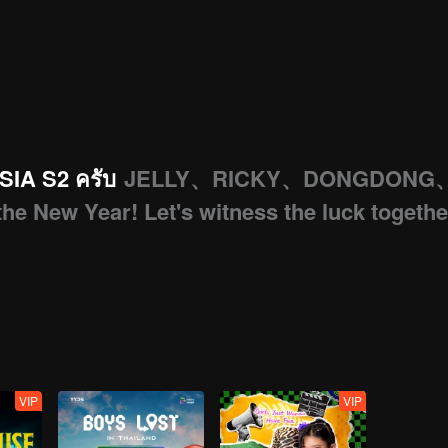
IA S2 ครับ
JELLY、RICKY、DONGDONG
 New Year! Let's witness the luck togethe
VIP
VIP