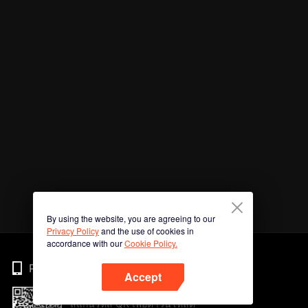
By using the website, you are agreeing to our
Privacy Policy
and the use of cookies in
accordance with our
Cookie Policy.
Phone
Accept
สแกนรหัส QR เพื่อดาวน์โหลด