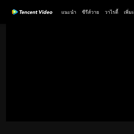
แนะนำ
ซีรีส์วาย
วาไรตี้
เพิ่ม