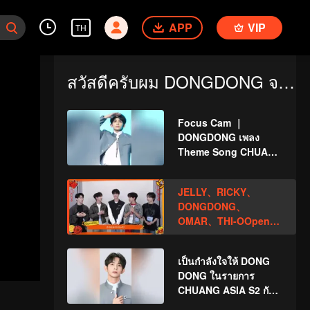
APP
VIP
TH
สวัสดีครับผม DONGDONG จาก CHUANG ASIA S2 ครับ
Focus Cam ｜
DONGDONG เพลง
Theme Song CHUANG
ASIA S2
JELLY、RICKY、
DONGDONG、
OMAR、THI-OOpen
the red envelopes in
the New Year! Let's
เป็นกำลังใจให้ DONG
witness the luck
DONG ในรายการ
together!
CHUANG ASIA S2 กัน
ด้วยนะ!