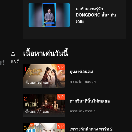
มาทำความรู้จัก
DONGDONG สั้นๆ กัน
เถอะ
、
เนื้อหาเด่นวันนี้
r!
แชร์
VIP
1
บุหงาซ่อนคม
ความรัก · ย้อนยุค
ทั้งหมด 36 ตอน
VIP
2
หากวินาทีนั้นไม่พบเธอ
ความรัก · ดราม่า
ทั้งหมด 33 ตอน
VIP
3
เพราะรักนำทาง พาร์ท 2