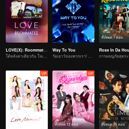
ทั้งหมด 7 ตอน
LOVE(X): Roommates
Way To You
Rose In Da Ho
ใต้หลังคาเดียวกัน ใจเต้นระรัว LOVE(X) รูมเมตสเปเชียล
วัยเยาว์ของพวกเรา! พรหมลิขิตของพวกเรา! ตลอดกาล!
การผจญภัยสุดระ
VIP
VIP
ทั้งหมด 12 ตอน
ทั้งหมด 10 ตอน