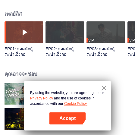
กับพ่อในที่นี่ที่แตกต่างออกไป ทั้งคู่ถึงขนาดกลายเป็น “เพื่อนรัก” พวกเขาจูงมือร่วม
ผ่านช่วงเวลาวัยเยาว์ที่มีทั้งขึ้นและลง...
เพลย์ลิส
VIP
VIP
EP01: ยอดนักสู้
EP02: ยอดนักสู้
EP03: ยอดนักสู้
EP0
ระบำเอ็งกอ
ระบำเอ็งกอ
ระบำเอ็งกอ
ระบ
คุณอาจจะชอบ
By using the website, you are agreeing to our
พันธะเงาแค้น (พากย์ไทย)
Privacy Policy
and the use of cookies in
accordance with our
Cookie Policy.
Accept
คฤหาสน์แห่งความเงียบ
เปิด APP