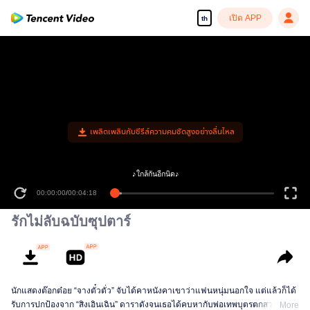
เปิด APP
th
เพลิดเพลินกับซีรีส์ความคมชัดสูงอย่างลื่นไหล
♪ใกล้กันอีกนิด♪
00:00:00
/
00:04:18
รักไม่ลับฉบับซุปตาร์
นักแสดงต๊อกต๋อย “จางตั๋วตั่ว” จับได้คาหนังคาเขาว่าแฟนหนุ่มนอกใจ แต่แล้วก็ได้
รับการปกป้องจาก “สิงเอินเฉิน” ดาราดังจนเธอได้คบหากับพ่อเทพบุตรตกสวรรค์คน
More