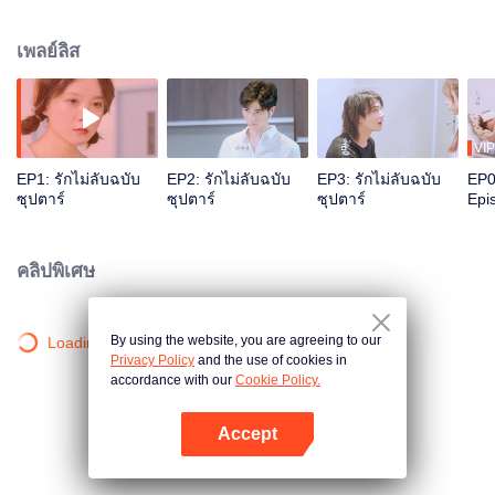
นี้ ทั้งสองต่างถูกดึงดูดเข้าหากันและใกล้ชิดกันทีละนิดเขาละทิ้งความฝันและชื่อ
เสียงโดยไม่เสียดายเพื่อเธอ ส่วนเธอละทิ้งความรักและออกเดินทางไกลเพื่อเขา หลัง
เพลย์ลิส
จากร่วมกันฝ่าฟัน ในที่สุดทั้งสองก็ได้จูงมือเดินเคียงข้างกัน
VIP
EP1: รักไม่ลับฉบับ
EP2: รักไม่ลับฉบับ
EP3: รักไม่ลับฉบับ
EP0
ซุปตาร์
ซุปตาร์
ซุปตาร์
Epi
คลิปพิเศษ
By using the website, you are agreeing to our
Loading…
Privacy Policy
and the use of cookies in
accordance with our
Cookie Policy.
Accept
เปิด APP