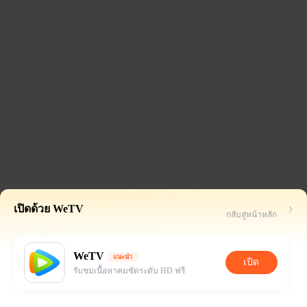
เปิดด้วย WeTV
กลับสู่หน้าหลัก
WeTV
แนะนำ
เปิด
รับชมเนื้อหาคมชัดระดับ HD ฟรี