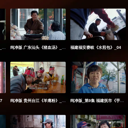
纯净版 贵州凯里《酸汤粉》_02
纯净版 广东汕头《猪血汤》_03
福建福安赛岐《水煎包》_04
7
纯净版 贵州台江《羊瘪粉》_08
纯净版_第9集 福建抚市《芋子包·炒饭》_09