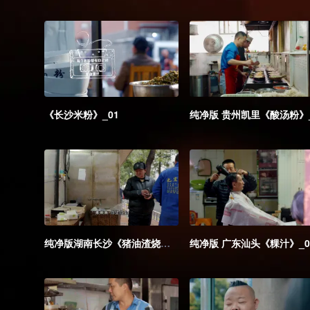
《长沙米粉》_01
纯净版湖南长沙《猪油渣烧麦》_06
纯净版 广东汕头《粿汁》_0