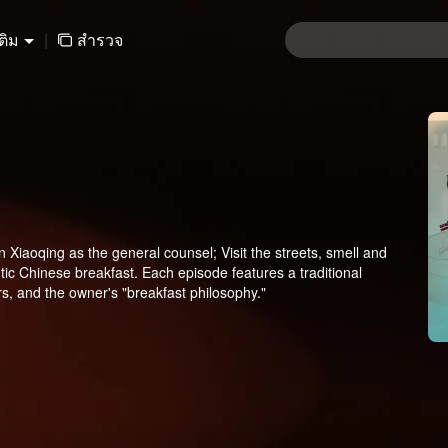
เติม
|
สำรวจ
iaoqing as the general counsel; Visit the streets, smell and
ntic Chinese breakfast. Each episode features a traditional
rs, and the owner's "breakfast philosophy."