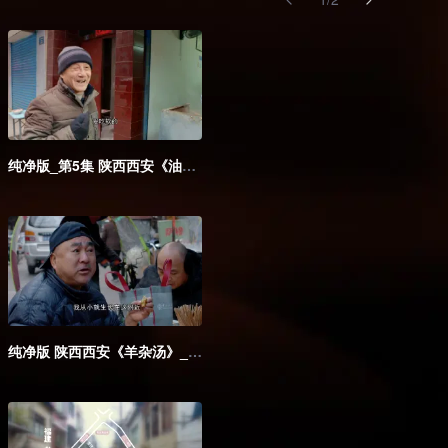
纯净版_第5集 陕西西安《油茶麻花》_05
纯净版 陕西西安《羊杂汤》_10