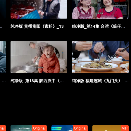
福建抚市《客家牛杂汤》_12
纯净版 贵州贵阳《素粉》_13
纯净版_第14集 台湾《筒仔米糕》_14
纯净版 广东顺德《生滚粥》_17
纯净版_第18集 陕西汉中《锅贴》_18
纯净版 福建连城《九门头》_19
nal
Original
Original
VIP