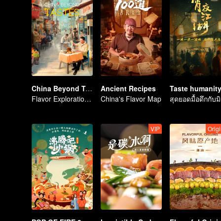
China Beyond Tastes
Ancient Recipes
Flavor Exploration Journey of Chen Xiaoqing
China's Flavor Map
สุ
VIP
Origi