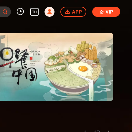
APP
VIP
TH
1
/
2