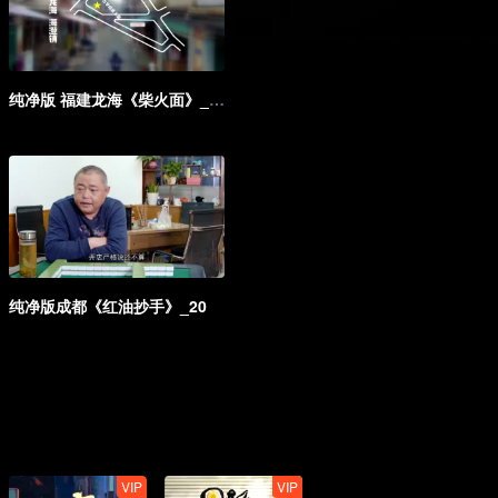
纯净版 福建龙海《柴火面》_15
纯净版成都《红油抄手》_20
VIP
VIP