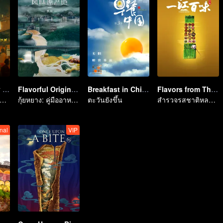
Taste humanity at night
Flavorful Origins: Gui Yang
Breakfast in China Ⅲ
Flavors from The River
ดยอดมื้อดึกกับมิตรภาพที่แท้จริง
กุ้ยหยาง: คู่มืออาหารเลิศรส
ตะวันยังขึ้น
สำรวจรสชาติหลากหลายริมแม่น้ำจื่อ
nal
VIP