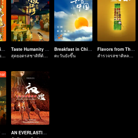
Once Upon a Bite S2
Taste Humanity at Night S2
Breakfast in China Ⅲ
Flavors from The River
นักชิมทั่วโลก รวมตัวกัน!
สุดยอดรสชาติที่ต้องลอง
ตะวันยังขึ้น
สำรวจรสชาติหลากหลายริมแม่น้ำจื่อ
nal
Taste humanity at night
AN EVERLASTING DUNHUANG BANQUET