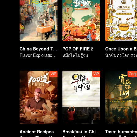
China Beyond Tastes
POP OF FIRE 2
Flavor Exploration Journey of Chen Xiaoqing
หม้อไฟไม่รู้จบ
VIP
VIP
Origi
Ancient Recipes
Breakfast in China 5