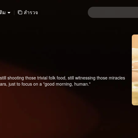
เติม
|
สำรวจ
ill shooting those trivial folk food, still witnessing those miracles
ears, just to focus on a "good morning, human."