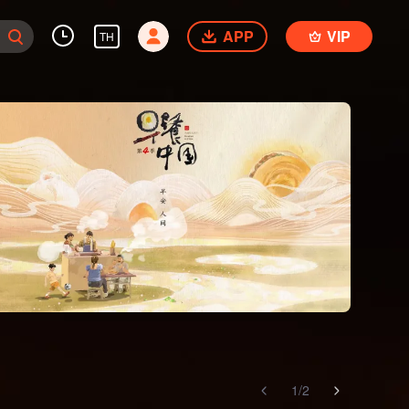
APP
VIP
TH
1
/
2