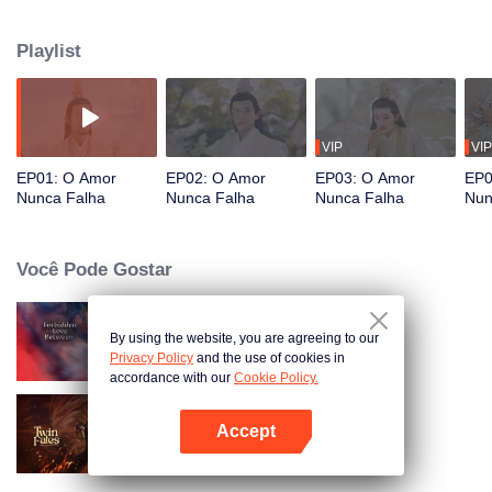
Ning, para se tornar imortal, mas eles desenvolveram um vínculo de mil
anos e ela acabou sendo salva e transformada em humana por Hong Ning.
Playlist
VIP
VIP
EP01: O Amor
EP02: O Amor
EP03: O Amor
EP0
Nunca Falha
Nunca Falha
Nunca Falha
Nun
Você Pode Gostar
By using the website, you are agreeing to our
Senhor Imortal Está Em Apuros
Privacy Policy
and the use of cookies in
accordance with our
Cookie Policy.
Accept
Destinos Gêmeos
Abra o programa