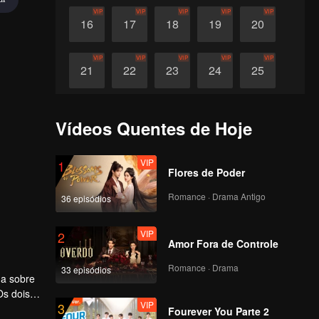
VIP
VIP
VIP
VIP
VIP
16
17
18
19
20
VIP
VIP
VIP
VIP
VIP
21
22
23
24
25
VIP
VIP
VIP
VIP
VIP
26
27
28
29
30
Vídeos Quentes de Hoje
VIP
1
Flores de Poder
Romance · Drama Antigo
36 episódios
VIP
2
Amor Fora de Controle
Romance · Drama
33 episódios
da sobre
Os dois
VIP
3
e Sangue
ingming e
Fourever You Parte 2