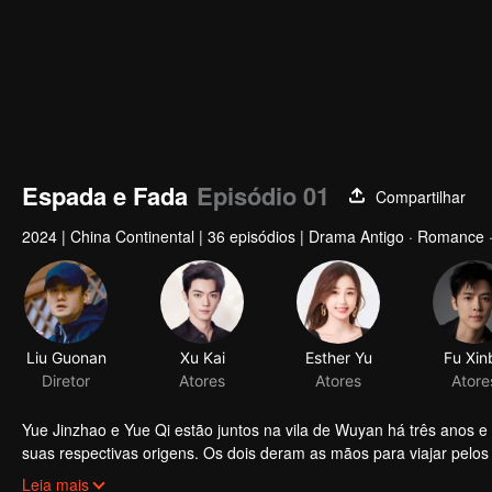
Espada e Fada
Episódio 01
Compartilhar
2024
|
China Continental
|
36 episódios
|
Drama Antigo · Romance ·
Liu Guonan
Xu Kai
Esther Yu
Fu Xin
Diretor
Atores
Atores
Atore
Yue Jinzhao e Yue Qi estão juntos na vila de Wuyan há três anos
suas respectivas origens. Os dois deram as mãos para viajar pelo
de Shuangyue estiveram envolvidos em incidentes misteriosos, com
Com o desenvolvimento do incidente, Shuangyue conheceu pessoa
Leia mais