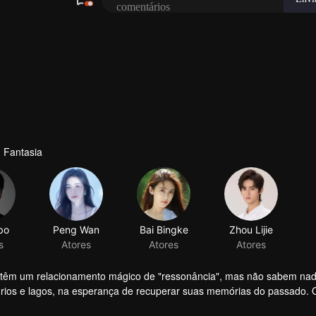
 Fantasia
bo
Peng Wan
Bai Bingke
Zhou Lijie
s
Atores
Atores
Atores
 e têm um relacionamento mágico de "ressonância", mas não sabem na
s rios e lagos, na esperança de recuperar suas memórias do passado. 
o a rebelião da Seita Sagrada da Iluminação da Alma e o Sacrifício d
s de todos os cantos do país, como os gêmeos de Luo Jiabao, Luo M