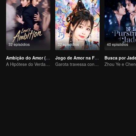
32 episódios
32 episódios
40 episódios
Ambição do Amor (Versão em Inglês)
Jogo de Amor na Fantasia Oriental(English Ver.)
A Hipótese do Verdadeiro Amor entre Zhao Lusi e Chen Weiting
Garota travessa conquista a melancólica.