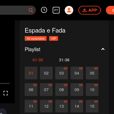
APP
PT
Espada e Fada
36 episódios
VIP
Playlist
01-30
31-36
VIP
VIP
VIP
01
02
03
04
05
VIP
VIP
VIP
VIP
VIP
06
07
08
09
10
VIP
VIP
VIP
VIP
VIP
11
12
13
14
15