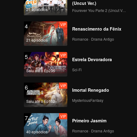
ades
(Uncut Ver.)
após a
25 episódios
Fourever You Parte 2 (Uncut Ver.)
s,
VIP
4
Renascimento da Fênix
Romance · Drama Antigo
21 episódios
VIP
5
Estrela Devoradora
Sci-Fi
Saiu até o Ep235
VIP
6
Imortal Renegado
MysteriousFantasy
Saiu até o Ep152
VIP
7
Primeiro Jasmim
Romance · Drama Antigo
40 episódios