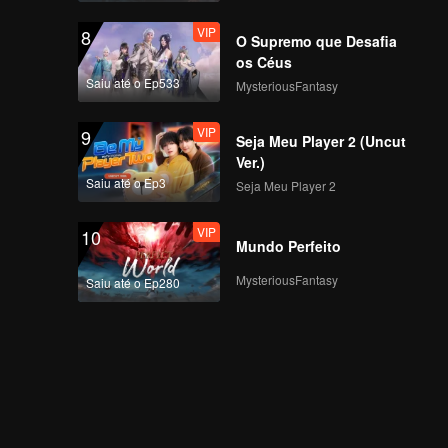
VIP
8
O Supremo que Desafia
os Céus
Saiu até o Ep533
MysteriousFantasy
VIP
9
Seja Meu Player 2 (Uncut
Ver.)
Saiu até o Ep3
Seja Meu Player 2
VIP
10
Mundo Perfeito
MysteriousFantasy
Saiu até o Ep280