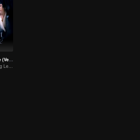
Busca por Jade (Versão em Inglês)
Zhou Ye e Cheng Lei, os jovens generais que protegem o país