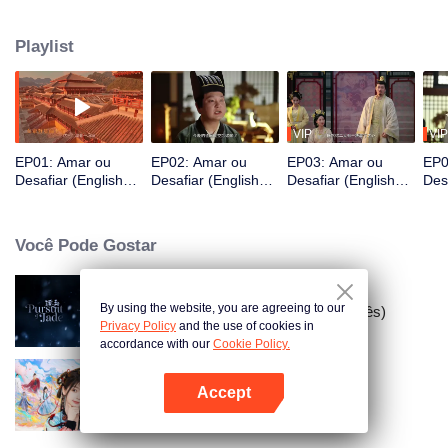
conhece o Quinto Príncipe, Ouyang Shao, e se apaixona por ele. No
entanto, seu mestre mantém sua família como refém e a força a matar o
Playlist
príncipe. Divididos entre a missão inescapável e o amor inegável, eles
decidem lutar contra o destino apenas para ficarem juntos.
VIP
VIP
EP01: Amar ou
EP02: Amar ou
EP03: Amar ou
EP0
Desafiar (English
Desafiar (English
Desafiar (English
Des
Ver.)
Ver.)
Ver.)
Ver.
Você Pode Gostar
By using the website, you are agreeing to our
Busca por Jade (Versão em Inglês)
Privacy Policy
and the use of cookies in
accordance with our
Cookie Policy.
Jogo de Amor na Fantasia
Accept
Oriental(English Ver.)
Abra o programa