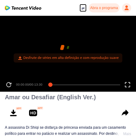
Abra o programa
pt
Desfrute de séries em alta definição e com reprodução suave
00:00:00
/
00:13:30
Amar ou Desafiar (English Ver.)
A assassina Di Shiqi se disfarça de princesa enviada para um casamento
político para entrar no palácio e realizar um assassinato. Por destino, ela
Mais