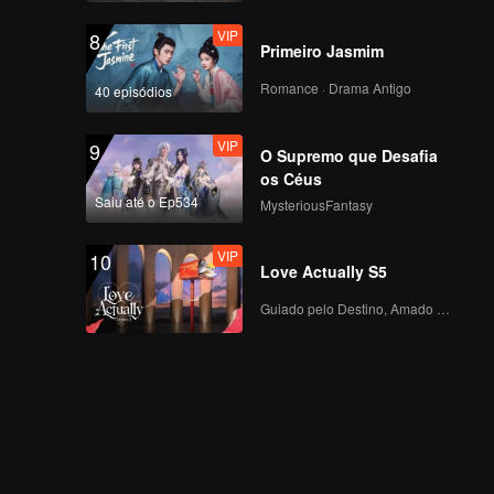
VIP
8
Primeiro Jasmim
Romance · Drama Antigo
40 episódios
VIP
9
O Supremo que Desafia
os Céus
Saiu até o Ep534
MysteriousFantasy
VIP
10
Love Actually S5
Guiado pelo Destino, Amado com o Coração