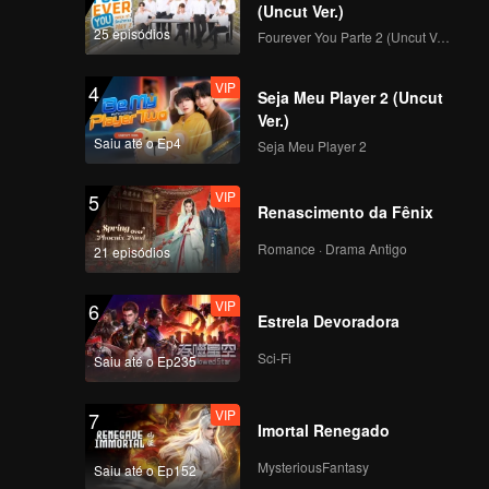
(Uncut Ver.)
25 episódios
Fourever You Parte 2 (Uncut Ver.)
VIP
4
Seja Meu Player 2 (Uncut
Ver.)
Saiu até o Ep4
Seja Meu Player 2
VIP
5
Renascimento da Fênix
Romance · Drama Antigo
21 episódios
VIP
6
Estrela Devoradora
Sci-Fi
Saiu até o Ep235
VIP
7
Imortal Renegado
MysteriousFantasy
Saiu até o Ep152