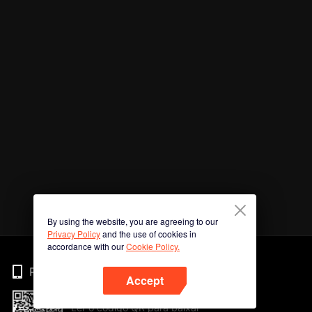
By using the website, you are agreeing to our
Privacy Policy
and the use of cookies in
accordance with our
Cookie Policy.
Phone
Accept
Ler o código QR para baixar