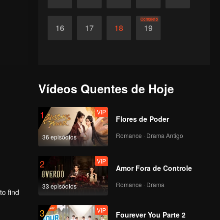
Completo
16
17
18
19
Vídeos Quentes de Hoje
VIP
1
Flores de Poder
Romance · Drama Antigo
36 episódios
VIP
2
Amor Fora de Controle
Romance · Drama
33 episódios
to find
VIP
3
Fourever You Parte 2