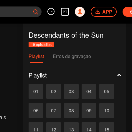
APP
PT
Descendants of the Sun
19 episódios
Playlist
Erros de gravação
Playlist
01
02
03
04
05
06
07
08
09
10
ais.
11
12
13
14
15