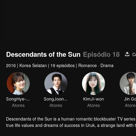
Descendants of the Sun
Episódio 18
C
2016
|
Korea Selatan
|
19 episódios
|
Romance · Drama
SongHye-kyo
SongJoong-ki
KimJi-won
Jin G
Atores
Atores
Atores
Atore
Descendants of the Sun is a human romantic blockbuster TV series 
true life values and dreams of success in Uruk, a strange land wit